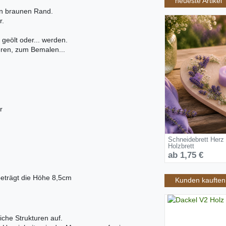
neueste Artikel
en braunen Rand.
r.
 geölt oder... werden.
ieren, zum Bemalen...
r
Schneidebrett Herz
Holzbrett
ab 1,75 €
beträgt die Höhe 8,5cm
Kunden kauften 
iche Strukturen auf.