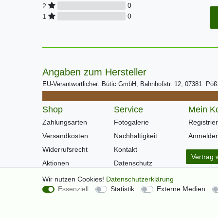
0
2
0
1
Angaben zum Hersteller
EU-Verantwortlicher: Bütic GmbH, Bahnhofstr. 12, 07381 Pö
Shop
Service
Mein K
Zahlungsarten
Fotogalerie
Registrie
Versandkosten
Nachhaltigkeit
Anmelde
Widerrufsrecht
Kontakt
Vertrag 
Aktionen
Datenschutz
Warenkorb
AGB
Wir nutzen Cookies!
Daten­schutz­erklärung
Essenziell
Statistik
Externe Medien
Kasse
Impressum
Hilfe
Newsletter
Über Uns