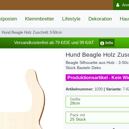
An
tposten
Klemmbretter
Lifestyle
Dekoration
Hau
Hund Beagle Holz Zuschnitt 3-50cm
Versandkostenfrei ab 79 €/DE und 99 €/AT
Info
Hund Beagle Holz Zusc
Beagle Silhouette aus Holz - 3-50c
Stück Basteln Deko
Produktionsartikel - Kein W
Artikelnummer:
1030
|
Variante:
7-9
Größe
Pack mit