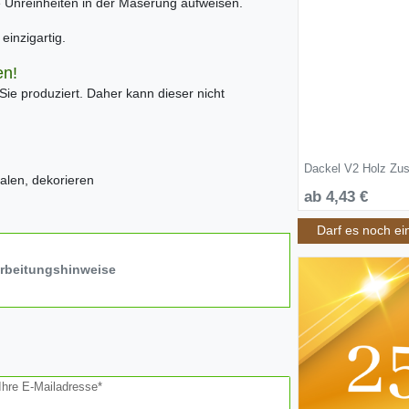
ne Unreinheiten in der Maserung aufweisen.
inzigartig.
en!
 Sie produziert. Daher kann dieser nicht
Dackel V2 Holz Zus
alen, dekorieren
ab 4,43 €
Darf es noch ei
arbeitungshinweise
Ihre E-Mailadresse*