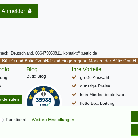
Anmelden
ßneck, Deutschland, 036475050811, kontakt@buetic.de
Bütic® und Bütic GmbH® sind eingetragene Marken der Bütic GmbH
onto
Blog
Ihre Vorteile
Bütic Blog
rung
große Auswahl
n
günstige Preise
kein Mindestbestellwert
widerrufen
flotte Bearbeitung
schneller DHL Paketversand
Funktional
Weitere Einstellungen
Lieferzeit (D) ca. 1-3 Werkta
alle Seiten per SSL verschlüss