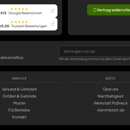
★★★★★
Vertrag widerrufe
,9/5
· Google Rezensionen
★★★★★
/5,00
· Trustami Bewertungen
 abbestellbar.
Mit der Anmeldung stimmst du dem Erhalt des N
SERVICE
BÜTIC
Versand & Lieferzeit
Über uns
Größen & Gebinde
Nachhaltigkeit
Muster
Werkstatt Pößneck
Für Betriebe
klemmbrett.de
Kontakt