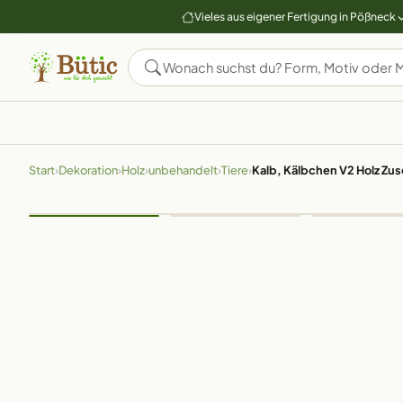
Vieles aus eigener Fertigung in Pößneck
Start
›
Dekoration
›
Holz
›
unbehandelt
›
Tiere
›
Kalb, Kälbchen V2 Holz Zu