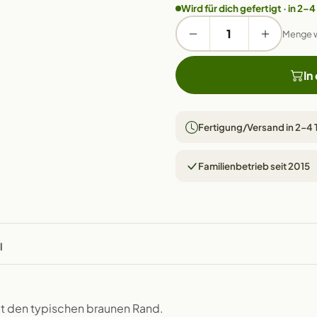
Wird für dich gefertigt · in 2–4
Menge 
In
Fertigung/Versand in 2–4
Familienbetrieb seit 2015
l
it den typischen braunen Rand.