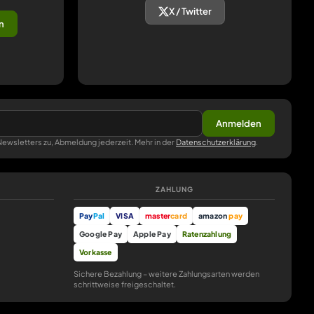
X / Twitter
n
Anmelden
ewsletters zu, Abmeldung jederzeit. Mehr in der
Datenschutzerklärung
.
ZAHLUNG
Pay
Pal
VISA
master
card
amazon
pay
Google Pay
Apple Pay
Ratenzahlung
Vorkasse
Sichere Bezahlung – weitere Zahlungsarten werden
schrittweise freigeschaltet.