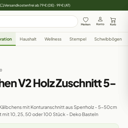
y
Versandkostenfrei ab 79 € (DE) · 99 € (AT)
Konto
Merken
Korb
ration
Haushalt
Wellness
Stempel
Schwibbögen
00
hen V2 Holz Zuschnitt 5-
n Kälbchens mit Konturanschnitt aus Sperrholz - 5-50cm
et mit 10, 25, 50 oder 100 Stück - Deko Basteln