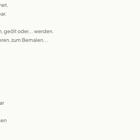
net.
ar.
n, geölt oder... werden.
ieren, zum Bemalen...
ar
sen