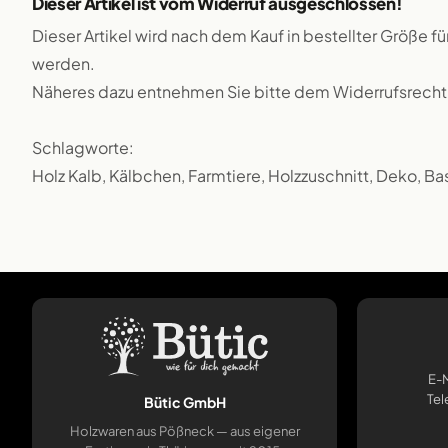
Dieser Artikel ist vom Widerruf ausgeschlossen!
Dieser Artikel wird nach dem Kauf in bestellter Größe f
werden.
Näheres dazu entnehmen Sie bitte dem Widerrufsrecht
Schlagworte:
Holz Kalb, Kälbchen, Farmtiere, Holzzuschnitt, Deko, Ba
E-M
Tel
Bütic GmbH
Holzwaren aus Pößneck — aus eigener