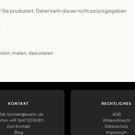
ür Sie produziert. Daher kann dieser nicht zurückgegeben
.
steln, malen, dekorieren
KONTAKT
RECHTLICHES
ail: kontakt@buetic.de
AGB
efon: +49 3647 5050811
Widerrufsrecht
Zum Kontakt
Datenschutz
Blog
Impressum