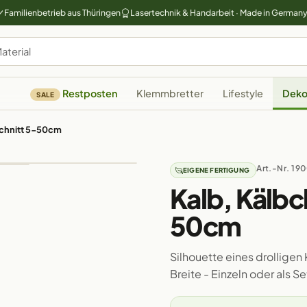
Familienbetrieb aus Thüringen
Lasertechnik & Handarbeit · Made in German
Restposten
Klemmbretter
Lifestyle
Deko
SALE
schnitt 5-50cm
Art.-Nr. 19
EIGENE FERTIGUNG
Kalb, Kälbc
50cm
Silhouette eines drollige
Breite - Einzeln oder als S