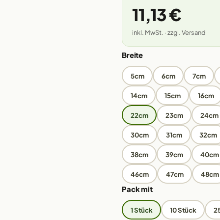
11,13 €
inkl. MwSt. · zzgl. Versand
Breite
5cm
6cm
7cm
14cm
15cm
16cm
22cm
23cm
24cm
30cm
31cm
32cm
38cm
39cm
40cm
46cm
47cm
48cm
Pack mit
1 Stück
10 Stück
2