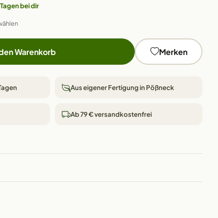
 Tagen bei dir
wählen
 den Warenkorb
Merken
 Tagen
Aus eigener Fertigung in Pößneck
Ab 79 € versandkostenfrei