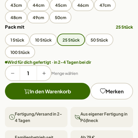
43cm
44cm
45cm
46cm
47cm
48cm
49cm
50cm
Pack mit
25 Stück
1 Stück
10 Stück
25 Stück
50 Stück
100 Stück
Wird für dich gefertigt · in 2–4 Tagen bei dir
Menge wählen
In den Warenkorb
Merken
Fertigung/Versand in 2–
Aus eigener Fertigung in
4 Tagen
Pößneck
Familienbetrieb seit
Ab 79 €