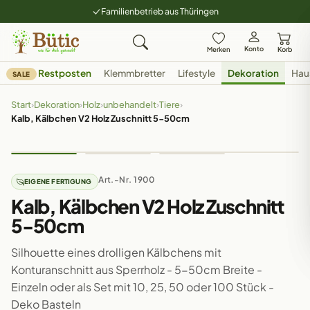
Familienbetrieb aus Thüringen
Konto
Merken
Korb
Restposten
Klemmbretter
Lifestyle
Dekoration
Hau
SALE
Start
›
Dekoration
›
Holz
›
unbehandelt
›
Tiere
›
Kalb, Kälbchen V2 Holz Zuschnitt 5-50cm
Art.-Nr. 1900
EIGENE FERTIGUNG
Kalb, Kälbchen V2 Holz Zuschnitt
5-50cm
Silhouette eines drolligen Kälbchens mit
Konturanschnitt aus Sperrholz - 5-50cm Breite -
Einzeln oder als Set mit 10, 25, 50 oder 100 Stück -
Deko Basteln