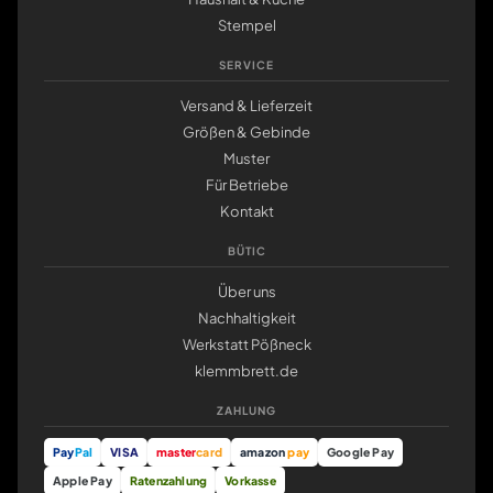
Stempel
SERVICE
Versand & Lieferzeit
Größen & Gebinde
Muster
Für Betriebe
Kontakt
BÜTIC
Über uns
Nachhaltigkeit
Werkstatt Pößneck
klemmbrett.de
ZAHLUNG
Pay
Pal
VISA
master
card
amazon
pay
Google Pay
Apple Pay
Ratenzahlung
Vorkasse