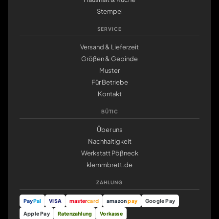
Stempel
SERVICE
Versand & Lieferzeit
Größen & Gebinde
Muster
Für Betriebe
Kontakt
BÜTIC
Über uns
Nachhaltigkeit
Werkstatt Pößneck
klemmbrett.de
ZAHLUNG
Pay
Pal
VISA
master
card
amazon
pay
Google Pay
Apple Pay
Ratenzahlung
Vorkasse