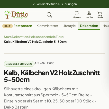
Familienbetrieb aus Thüringen
Konto
Merken
Korb
Restposten
Klemmbretter
Lifestyle
Dekoration
Hau
SALE
Start
›
Dekoration
›
Holz
›
unbehandelt
›
Tiere
›
Kalb, Kälbchen V2 Holz Zuschnitt 5-50cm
Art.-Nr. 1900
EIGENE FERTIGUNG
Kalb, Kälbchen V2 Holz Zuschnitt
5-50cm
Silhouette eines drolligen Kälbchens mit
Konturanschnitt aus Sperrholz - 5-50cm Breite -
Einzeln oder als Set mit 10, 25, 50 oder 100 Stück -
Deko Basteln