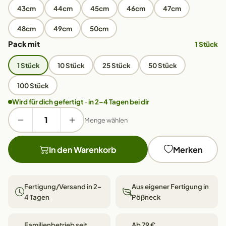
43cm
44cm
45cm
46cm
47cm
48cm
49cm
50cm
Pack mit
1 Stück
1 Stück
10 Stück
25 Stück
50 Stück
100 Stück
Wird für dich gefertigt · in 2–4 Tagen bei dir
Menge wählen
In den Warenkorb
Merken
Fertigung/Versand in 2–
Aus eigener Fertigung in
4 Tagen
Pößneck
Familienbetrieb seit
Ab 79 €