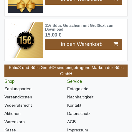
15€ Bütic Gutschein mit Grußtext zum
Download
15,00 €
In den Warenkorb
Bütic® und Bütic GmbH® sind eingetragene Marken der Bütic
GmbH
Shop
Service
Zahlungsarten
Fotogalerie
Versandkosten
Nachhaltigkeit
Widerrufsrecht
Kontakt
Aktionen
Datenschutz
Warenkorb
AGB
Kasse
Impressum