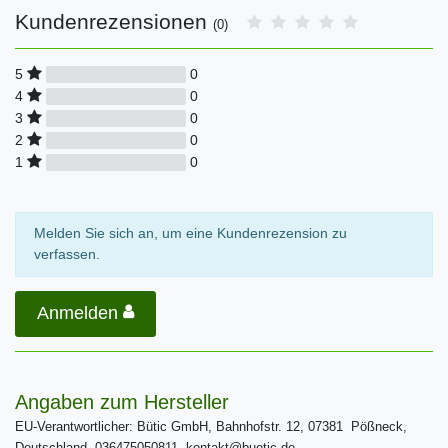
Kundenrezensionen
(0)
0
5
0
4
0
3
0
2
0
1
Melden Sie sich an, um eine Kundenrezension zu
verfassen.
Anmelden
Angaben zum Hersteller
EU-Verantwortlicher: Bütic GmbH, Bahnhofstr. 12, 07381 Pößneck,
Deutschland, 036475050811, kontakt@buetic.de