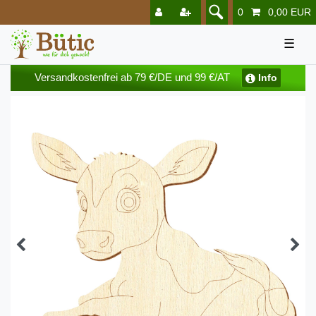
0
0,00 EUR
☰
Versandkostenfrei ab 79 €/DE und 99 €/AT
Info