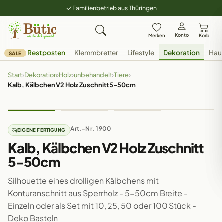
Familienbetrieb aus Thüringen
Konto
Merken
Korb
Restposten
Klemmbretter
Lifestyle
Dekoration
Hau
SALE
Start
›
Dekoration
›
Holz
›
unbehandelt
›
Tiere
›
Kalb, Kälbchen V2 Holz Zuschnitt 5-50cm
Art.-Nr. 1900
EIGENE FERTIGUNG
Kalb, Kälbchen V2 Holz Zuschnitt
5-50cm
Silhouette eines drolligen Kälbchens mit
Konturanschnitt aus Sperrholz - 5-50cm Breite -
Einzeln oder als Set mit 10, 25, 50 oder 100 Stück -
Deko Basteln