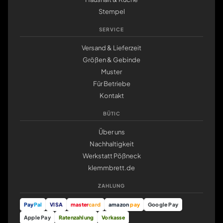
Stempel
SERVICE
Versand & Lieferzeit
Größen & Gebinde
Muster
Für Betriebe
Kontakt
BÜTIC
Über uns
Nachhaltigkeit
Werkstatt Pößneck
klemmbrett.de
ZAHLUNG
Pay
Pal
VISA
master
card
amazon
pay
Google Pay
Apple Pay
Ratenzahlung
Vorkasse