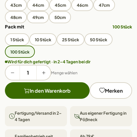
43cm
44cm
45cm
46cm
47cm
48cm
49cm
50cm
Pack mit
100 Stück
1 Stück
10 Stück
25 Stück
50 Stück
100 Stück
Wird für dich gefertigt · in 2–4 Tagen bei dir
Menge wählen
In den Warenkorb
Merken
Fertigung/Versand in 2–
Aus eigener Fertigung in
4 Tagen
Pößneck
Familienbetrieb seit
Ab 79 €