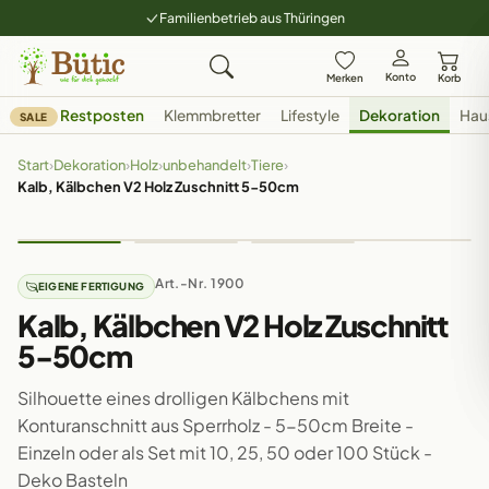
Familienbetrieb aus Thüringen
Konto
Merken
Korb
Restposten
Klemmbretter
Lifestyle
Dekoration
Hau
SALE
Start
›
Dekoration
›
Holz
›
unbehandelt
›
Tiere
›
Kalb, Kälbchen V2 Holz Zuschnitt 5-50cm
Art.-Nr. 1900
EIGENE FERTIGUNG
Kalb, Kälbchen V2 Holz Zuschnitt
5-50cm
Silhouette eines drolligen Kälbchens mit
Konturanschnitt aus Sperrholz - 5-50cm Breite -
Einzeln oder als Set mit 10, 25, 50 oder 100 Stück -
Deko Basteln