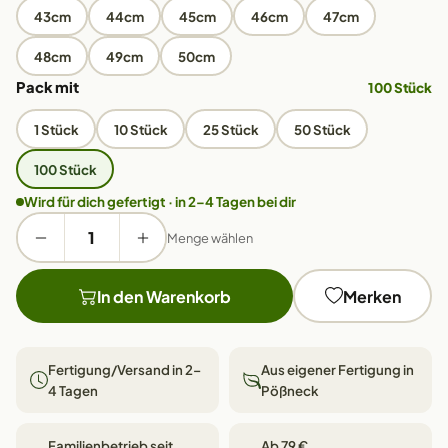
43cm
44cm
45cm
46cm
47cm
48cm
49cm
50cm
Pack mit
100 Stück
1 Stück
10 Stück
25 Stück
50 Stück
100 Stück
Wird für dich gefertigt · in 2–4 Tagen bei dir
Menge wählen
In den Warenkorb
Merken
Fertigung/Versand in 2–
Aus eigener Fertigung in
4 Tagen
Pößneck
Familienbetrieb seit
Ab 79 €