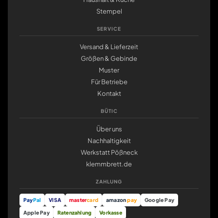
Stempel
SERVICE
Versand & Lieferzeit
Größen & Gebinde
Muster
Für Betriebe
Kontakt
BÜTIC
Über uns
Nachhaltigkeit
Werkstatt Pößneck
klemmbrett.de
ZAHLUNG
Pay
Pal
VISA
master
card
amazon
pay
Google Pay
Apple Pay
Ratenzahlung
Vorkasse