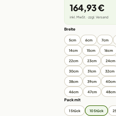
164,93 €
inkl. MwSt. · zzgl. Versand
Breite
5cm
6cm
7cm
14cm
15cm
16cm
22cm
23cm
24cm
30cm
31cm
32cm
38cm
39cm
40cm
46cm
47cm
48cm
Pack mit
1 Stück
10 Stück
2