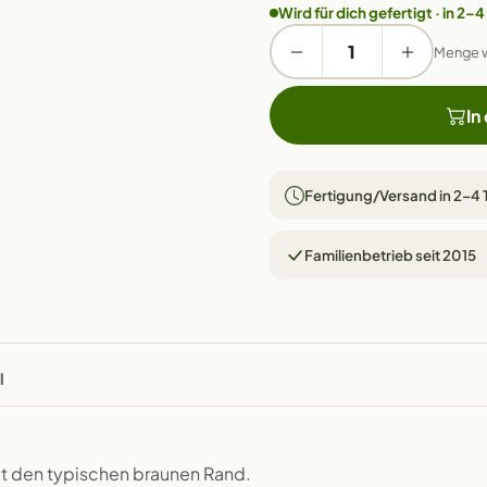
Wird für dich gefertigt · in 2–4
Menge 
In
Fertigung/Versand in 2–4
Familienbetrieb seit 2015
l
it den typischen braunen Rand.