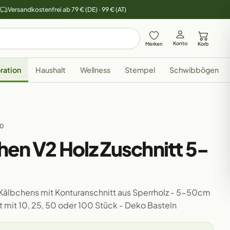
y
Versandkostenfrei ab 79 € (DE) · 99 € (AT)
Konto
Merken
Korb
ration
Haushalt
Wellness
Stempel
Schwibbögen
00
hen V2 Holz Zuschnitt 5-
n Kälbchens mit Konturanschnitt aus Sperrholz - 5-50cm
et mit 10, 25, 50 oder 100 Stück - Deko Basteln