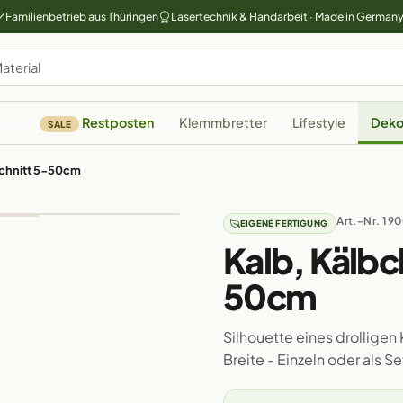
Familienbetrieb aus Thüringen
Lasertechnik & Handarbeit · Made in German
Restposten
Klemmbretter
Lifestyle
Deko
SALE
schnitt 5-50cm
Art.-Nr. 19
EIGENE FERTIGUNG
Kalb, Kälbc
50cm
Silhouette eines drollige
Breite - Einzeln oder als S