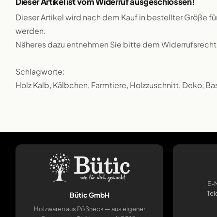
Dieser Artikel ist vom Widerruf ausgeschlossen!
Dieser Artikel wird nach dem Kauf in bestellter Größe f
werden.
Näheres dazu entnehmen Sie bitte dem Widerrufsrecht
Schlagworte:
Holz Kalb, Kälbchen, Farmtiere, Holzzuschnitt, Deko, Ba
E-M
Tel
Bütic GmbH
Holzwaren aus Pößneck — aus eigener