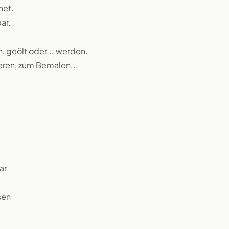
net.
ar.
n, geölt oder... werden.
ieren, zum Bemalen...
ar
sen