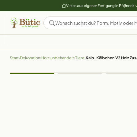
Vieles aus eigener Fertigung in Pößneck
Start
›
Dekoration
›
Holz
›
unbehandelt
›
Tiere
›
Kalb, Kälbchen V2 Holz Zu