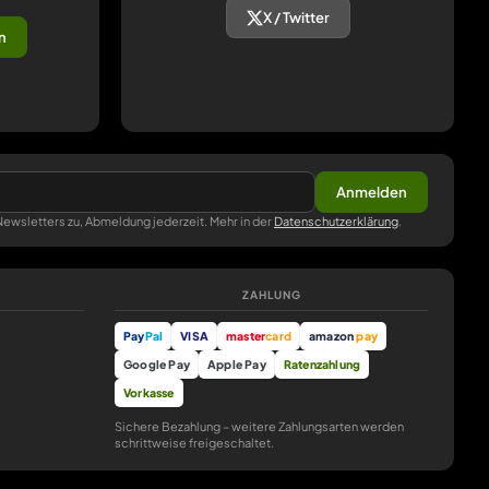
X / Twitter
n
Anmelden
ewsletters zu, Abmeldung jederzeit. Mehr in der
Datenschutzerklärung
.
ZAHLUNG
Pay
Pal
VISA
master
card
amazon
pay
Google Pay
Apple Pay
Ratenzahlung
Vorkasse
Sichere Bezahlung – weitere Zahlungsarten werden
schrittweise freigeschaltet.