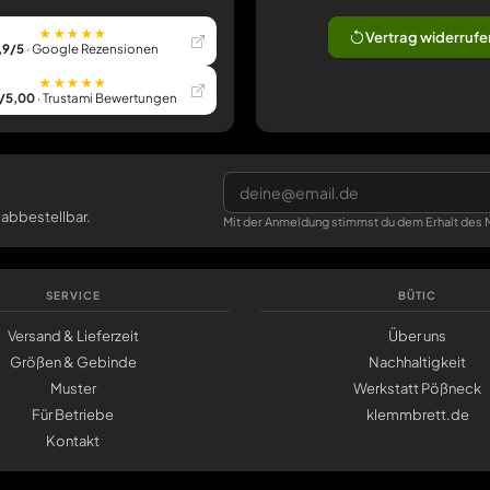
★★★★★
Vertrag widerrufe
,9/5
· Google Rezensionen
★★★★★
/5,00
· Trustami Bewertungen
 abbestellbar.
Mit der Anmeldung stimmst du dem Erhalt des N
SERVICE
BÜTIC
Versand & Lieferzeit
Über uns
Größen & Gebinde
Nachhaltigkeit
Muster
Werkstatt Pößneck
Für Betriebe
klemmbrett.de
Kontakt