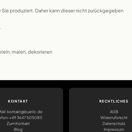
ür Sie produziert. Daher kann dieser nicht zurückgegeben
.
steln, malen, dekorieren
KONTAKT
RECHTLICHES
ail: kontakt@buetic.de
AGB
efon: +49 3647 5050811
Widerrufsrecht
Zum Kontakt
Datenschutz
Blog
Impressum