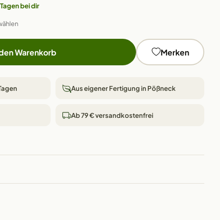
 Tagen bei dir
wählen
 den Warenkorb
Merken
 Tagen
Aus eigener Fertigung in Pößneck
Ab 79 € versandkostenfrei