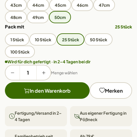
43cm
44cm
45cm
46cm
47cm
48cm
49cm
50cm
Pack mit
25 Stück
1 Stück
10 Stück
25 Stück
50 Stück
100 Stück
Wird für dich gefertigt · in 2–4 Tagen bei dir
Menge wählen
In den Warenkorb
Merken
Fertigung/Versand in 2–
Aus eigener Fertigung in
4 Tagen
Pößneck
Familienbetrieb seit
Ab 79 €