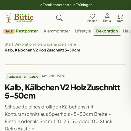
Familienbetrieb aus Thüringen
Konto
Merken
Korb
Restposten
Klemmbretter
Lifestyle
Dekoration
Hau
SALE
Start
›
Dekoration
›
Holz
›
unbehandelt
›
Tiere
›
Kalb, Kälbchen V2 Holz Zuschnitt 5-50cm
Art.-Nr. 1900
EIGENE FERTIGUNG
Kalb, Kälbchen V2 Holz Zuschnitt
5-50cm
Silhouette eines drolligen Kälbchens mit
Konturanschnitt aus Sperrholz - 5-50cm Breite -
Einzeln oder als Set mit 10, 25, 50 oder 100 Stück -
Deko Basteln