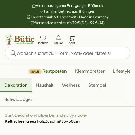
Vieles aus eigener Fertigung in Pößneck
Familienbetrieb aus Thüringen
Lasertechnik & Handarbeit · Made in Germany
Versandkostenfrei ab 79 € (DE) · 99 € (AT)
Konto
Merken
Korb
Restposten
Klemmbretter
Lifestyle
SALE
Dekoration
Haushalt
Wellness
Stempel
Schwibbögen
Start
›
Dekoration
›
Holz
›
unbehandelt
›
Symbole
›
Keltisches Kreuz Holz Zuschnitt 5-50cm