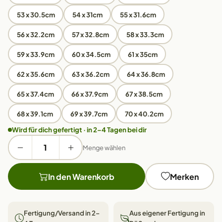
53 x 30.5cm
54 x 31cm
55 x 31.6cm
56 x 32.2cm
57 x 32.8cm
58 x 33.3cm
59 x 33.9cm
60 x 34.5cm
61 x 35cm
62 x 35.6cm
63 x 36.2cm
64 x 36.8cm
65 x 37.4cm
66 x 37.9cm
67 x 38.5cm
68 x 39.1cm
69 x 39.7cm
70 x 40.2cm
Wird für dich gefertigt · in 2–4 Tagen bei dir
Menge wählen
In den Warenkorb
Merken
Fertigung/Versand in 2–
Aus eigener Fertigung in