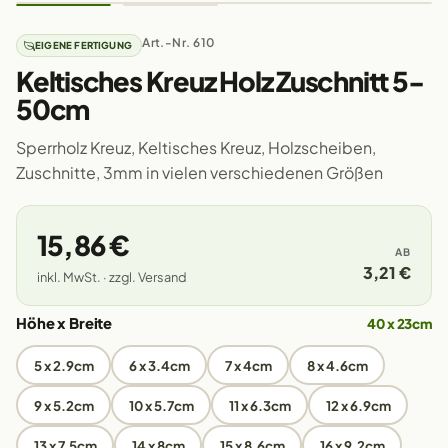
Art.-Nr. 610
EIGENE FERTIGUNG
Keltisches Kreuz Holz Zuschnitt 5-
50cm
Sperrholz Kreuz, Keltisches Kreuz, Holzscheiben,
Zuschnitte, 3mm in vielen verschiedenen Größen
15,86 €
AB
3,21 €
inkl. MwSt. · zzgl. Versand
Höhe x Breite
40 x 23cm
5 x 2.9cm
6 x 3.4cm
7 x 4cm
8 x 4.6cm
9 x 5.2cm
10 x 5.7cm
11 x 6.3cm
12 x 6.9cm
13 x 7.5cm
14 x 8cm
15 x 8.6cm
16 x 9.2cm