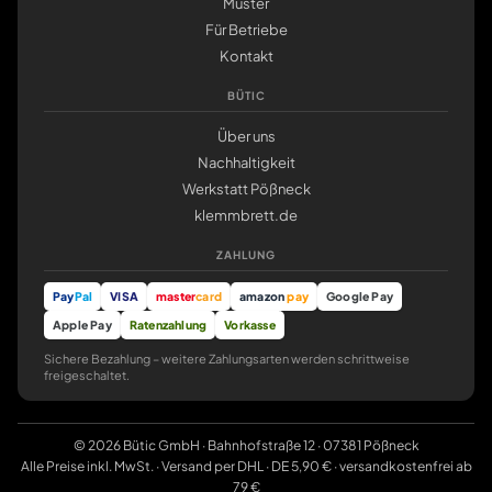
Muster
Für Betriebe
Kontakt
BÜTIC
Über uns
Nachhaltigkeit
Werkstatt Pößneck
klemmbrett.de
ZAHLUNG
Pay
Pal
VISA
master
card
amazon
pay
Google Pay
Apple Pay
Ratenzahlung
Vorkasse
Sichere Bezahlung – weitere Zahlungsarten werden schrittweise
freigeschaltet.
© 2026 Bütic GmbH · Bahnhofstraße 12 · 07381 Pößneck
Alle Preise inkl. MwSt. · Versand per DHL · DE 5,90 € · versandkostenfrei ab
79 €