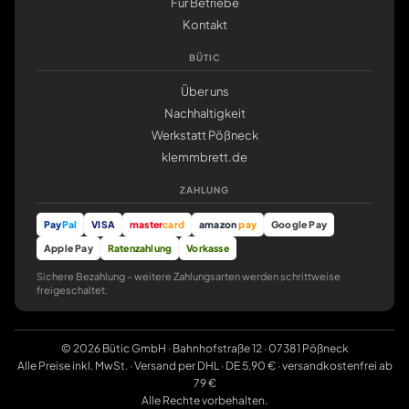
Für Betriebe
Kontakt
BÜTIC
Über uns
Nachhaltigkeit
Werkstatt Pößneck
klemmbrett.de
ZAHLUNG
Pay
Pal
VISA
master
card
amazon
pay
Google Pay
Apple Pay
Ratenzahlung
Vorkasse
Sichere Bezahlung – weitere Zahlungsarten werden schrittweise
freigeschaltet.
© 2026 Bütic GmbH · Bahnhofstraße 12 · 07381 Pößneck
Alle Preise inkl. MwSt. · Versand per DHL · DE 5,90 € · versandkostenfrei ab
79 €
Alle Rechte vorbehalten.