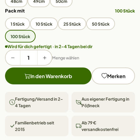
48cm
49cm
50cm
Pack mit
100 Stück
1 Stück
10 Stück
25 Stück
50 Stück
100 Stück
Wird für dich gefertigt · in 2–4 Tagen bei dir
Menge wählen
In den Warenkorb
Merken
Fertigung/Versand in 2–
Aus eigener Fertigung in
4 Tagen
Pößneck
Familienbetrieb seit
Ab 79 €
2015
versandkostenfrei