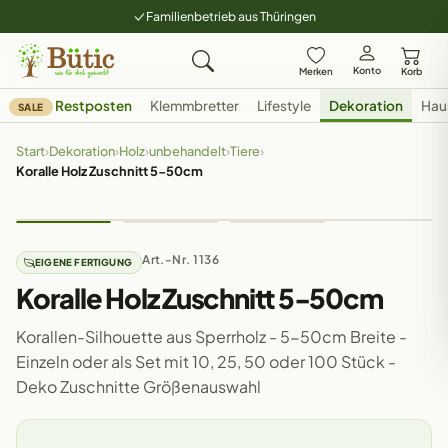
Familienbetrieb aus Thüringen
Konto
Merken
Korb
Restposten
Klemmbretter
Lifestyle
Dekoration
Hau
SALE
Start
›
Dekoration
›
Holz
›
unbehandelt
›
Tiere
›
Koralle Holz Zuschnitt 5-50cm
Art.-Nr. 1136
EIGENE FERTIGUNG
Koralle Holz Zuschnitt 5-50cm
Korallen-Silhouette aus Sperrholz - 5-50cm Breite -
Einzeln oder als Set mit 10, 25, 50 oder 100 Stück -
Deko Zuschnitte Größenauswahl