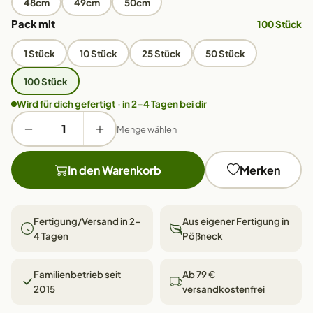
48cm
49cm
50cm
Pack mit
100 Stück
1 Stück
10 Stück
25 Stück
50 Stück
100 Stück
Wird für dich gefertigt · in 2–4 Tagen bei dir
Menge wählen
In den Warenkorb
Merken
Fertigung/Versand in 2–
Aus eigener Fertigung in
4 Tagen
Pößneck
Familienbetrieb seit
Ab 79 €
2015
versandkostenfrei