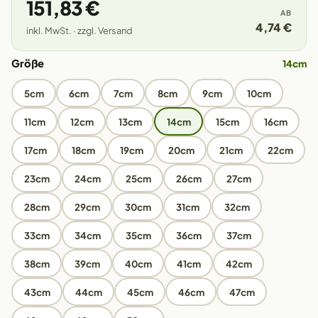
151,83 €
AB
4,74 €
inkl. MwSt. · zzgl. Versand
Größe
14cm
5cm
6cm
7cm
8cm
9cm
10cm
11cm
12cm
13cm
14cm
15cm
16cm
17cm
18cm
19cm
20cm
21cm
22cm
23cm
24cm
25cm
26cm
27cm
28cm
29cm
30cm
31cm
32cm
33cm
34cm
35cm
36cm
37cm
38cm
39cm
40cm
41cm
42cm
43cm
44cm
45cm
46cm
47cm