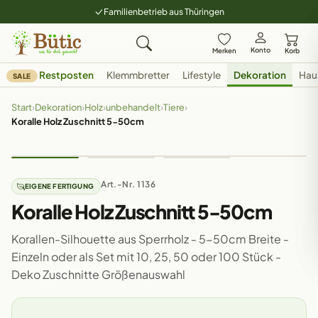
Familienbetrieb aus Thüringen
Konto
Merken
Korb
Restposten
Klemmbretter
Lifestyle
Dekoration
Hau
SALE
Start
›
Dekoration
›
Holz
›
unbehandelt
›
Tiere
›
Koralle Holz Zuschnitt 5-50cm
Art.-Nr. 1136
EIGENE FERTIGUNG
Koralle Holz Zuschnitt 5-50cm
Korallen-Silhouette aus Sperrholz - 5-50cm Breite -
Einzeln oder als Set mit 10, 25, 50 oder 100 Stück -
Deko Zuschnitte Größenauswahl