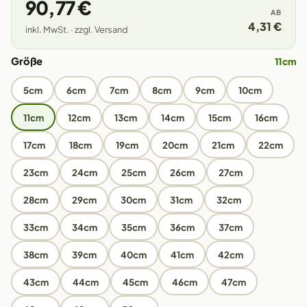
90,77 €
AB
4,31 €
inkl. MwSt. · zzgl. Versand
Größe
11cm
5cm
6cm
7cm
8cm
9cm
10cm
11cm
12cm
13cm
14cm
15cm
16cm
17cm
18cm
19cm
20cm
21cm
22cm
23cm
24cm
25cm
26cm
27cm
28cm
29cm
30cm
31cm
32cm
33cm
34cm
35cm
36cm
37cm
38cm
39cm
40cm
41cm
42cm
43cm
44cm
45cm
46cm
47cm