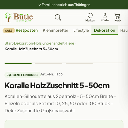
Familienbetrieb aus Thüringen
Konto
Merken
Korb
Restposten
Klemmbretter
Lifestyle
Dekoration
Hau
SALE
Start
›
Dekoration
›
Holz
›
unbehandelt
›
Tiere
›
Koralle Holz Zuschnitt 5-50cm
Art.-Nr. 1136
EIGENE FERTIGUNG
Koralle Holz Zuschnitt 5-50cm
Korallen-Silhouette aus Sperrholz - 5-50cm Breite -
Einzeln oder als Set mit 10, 25, 50 oder 100 Stück -
Deko Zuschnitte Größenauswahl