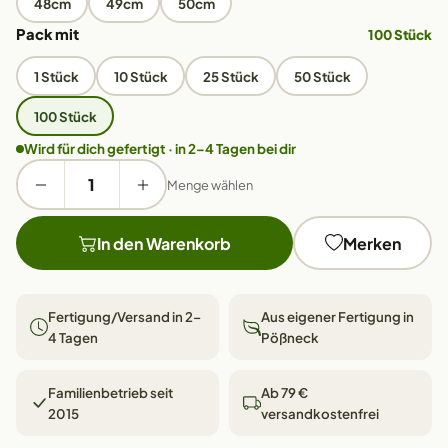
48cm
49cm
50cm
Pack mit
100 Stück
1 Stück
10 Stück
25 Stück
50 Stück
100 Stück
Wird für dich gefertigt · in 2–4 Tagen bei dir
Menge wählen
In den Warenkorb
Merken
Fertigung/Versand in 2–
Aus eigener Fertigung in
4 Tagen
Pößneck
Familienbetrieb seit
Ab 79 €
2015
versandkostenfrei