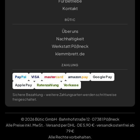
Für Betriebe
Kontakt
BÜTIC
Über uns
Nachhaltigkeit
Werkstatt Pößneck
klemmbrett.de
ZAHLUNG
Pay
Pal
VISA
master
card
amazon
pay
Google Pay
Apple Pay
Ratenzahlung
Vorkasse
Sichere Bezahlung – weitere Zahlungsarten werden schrittweise
freigeschaltet.
© 2026 Bütic GmbH · Bahnhofstraße 12 · 07381 Pößneck
Alle Preise inkl. MwSt. · Versand per DHL · DE 5,90 € · versandkostenfrei ab
79 €
Alle Rechte vorbehalten.