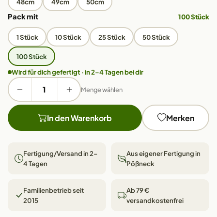
48cm
49cm
50cm
Pack mit
100 Stück
1 Stück
10 Stück
25 Stück
50 Stück
100 Stück
Wird für dich gefertigt · in 2–4 Tagen bei dir
Menge wählen
In den Warenkorb
Merken
Fertigung/Versand in 2–
Aus eigener Fertigung in
4 Tagen
Pößneck
Familienbetrieb seit
Ab 79 €
2015
versandkostenfrei