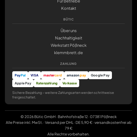
Für Betriebe
Kontakt
BÜTIC
Über uns
Nachhaltigkeit
Werkstatt Pößneck
klemmbrett.de
ZAHLUNG
Pay
Pal
VISA
master
card
amazon
pay
Google Pay
Apple Pay
Ratenzahlung
Vorkasse
Sichere Bezahlung – weitere Zahlungsarten werden schrittweise
freigeschaltet.
© 2026 Bütic GmbH · Bahnhofstraße 12 · 07381 Pößneck
Alle Preise inkl. MwSt. · Versand per DHL · DE 5,90 € · versandkostenfrei ab
79 €
Alle Rechte vorbehalten.