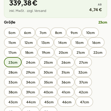
339,38 €
AB
4,74 €
inkl. MwSt. · zzgl. Versand
Größe
23cm
5cm
6cm
7cm
8cm
9cm
10cm
11cm
12cm
13cm
14cm
15cm
16cm
17cm
18cm
19cm
20cm
21cm
22cm
23cm
24cm
25cm
26cm
27cm
28cm
29cm
30cm
31cm
32cm
33cm
34cm
35cm
36cm
37cm
38cm
39cm
40cm
41cm
42cm
43cm
44cm
45cm
46cm
47cm