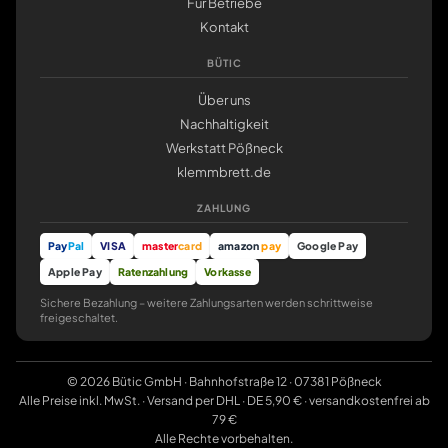
Für Betriebe
Kontakt
BÜTIC
Über uns
Nachhaltigkeit
Werkstatt Pößneck
klemmbrett.de
ZAHLUNG
Pay
Pal
VISA
master
card
amazon
pay
Google Pay
Apple Pay
Ratenzahlung
Vorkasse
Sichere Bezahlung – weitere Zahlungsarten werden schrittweise
freigeschaltet.
© 2026 Bütic GmbH · Bahnhofstraße 12 · 07381 Pößneck
Alle Preise inkl. MwSt. · Versand per DHL · DE 5,90 € · versandkostenfrei ab
79 €
Alle Rechte vorbehalten.