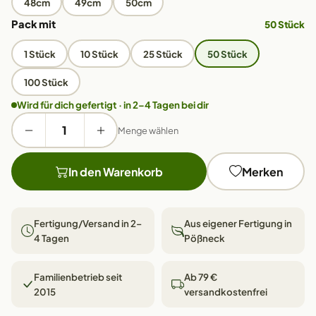
48cm
49cm
50cm
Pack mit
50 Stück
1 Stück
10 Stück
25 Stück
50 Stück
100 Stück
Wird für dich gefertigt · in 2–4 Tagen bei dir
Menge wählen
In den Warenkorb
Merken
Fertigung/Versand in 2–
Aus eigener Fertigung in
4 Tagen
Pößneck
Familienbetrieb seit
Ab 79 €
2015
versandkostenfrei