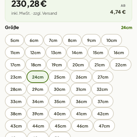
230,28 €
AB
4,74 €
inkl. MwSt. · zzgl. Versand
Größe
24cm
5cm
6cm
7cm
8cm
9cm
10cm
11cm
12cm
13cm
14cm
15cm
16cm
17cm
18cm
19cm
20cm
21cm
22cm
23cm
24cm
25cm
26cm
27cm
28cm
29cm
30cm
31cm
32cm
33cm
34cm
35cm
36cm
37cm
38cm
39cm
40cm
41cm
42cm
43cm
44cm
45cm
46cm
47cm