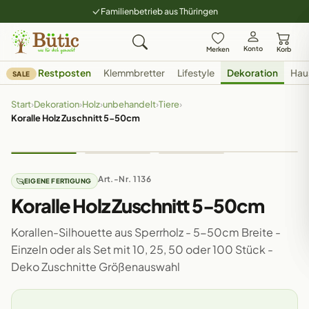
Familienbetrieb aus Thüringen
Konto
Merken
Korb
Restposten
Klemmbretter
Lifestyle
Dekoration
Hau
SALE
Start
›
Dekoration
›
Holz
›
unbehandelt
›
Tiere
›
Koralle Holz Zuschnitt 5-50cm
Art.-Nr. 1136
EIGENE FERTIGUNG
Koralle Holz Zuschnitt 5-50cm
Korallen-Silhouette aus Sperrholz - 5-50cm Breite -
Einzeln oder als Set mit 10, 25, 50 oder 100 Stück -
Deko Zuschnitte Größenauswahl