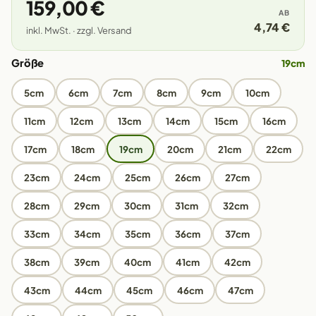
159,00 €
AB
4,74 €
inkl. MwSt. · zzgl. Versand
Größe
19cm
5cm
6cm
7cm
8cm
9cm
10cm
11cm
12cm
13cm
14cm
15cm
16cm
17cm
18cm
19cm
20cm
21cm
22cm
23cm
24cm
25cm
26cm
27cm
28cm
29cm
30cm
31cm
32cm
33cm
34cm
35cm
36cm
37cm
38cm
39cm
40cm
41cm
42cm
43cm
44cm
45cm
46cm
47cm