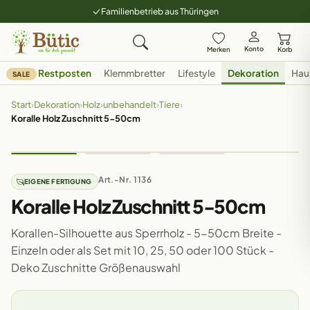
Familienbetrieb aus Thüringen
Konto
Merken
Korb
Restposten
Klemmbretter
Lifestyle
Dekoration
Hau
SALE
Start
›
Dekoration
›
Holz
›
unbehandelt
›
Tiere
›
Koralle Holz Zuschnitt 5-50cm
Art.-Nr. 1136
EIGENE FERTIGUNG
Koralle Holz Zuschnitt 5-50cm
Korallen-Silhouette aus Sperrholz - 5-50cm Breite -
Einzeln oder als Set mit 10, 25, 50 oder 100 Stück -
Deko Zuschnitte Größenauswahl