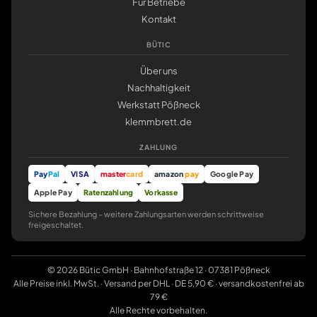
Für Betriebe
Kontakt
BÜTIC
Über uns
Nachhaltigkeit
Werkstatt Pößneck
klemmbrett.de
ZAHLUNG
Pay
Pal
VISA
master
card
amazon
pay
Google Pay
Apple Pay
Ratenzahlung
Vorkasse
Sichere Bezahlung – weitere Zahlungsarten werden schrittweise
freigeschaltet.
© 2026 Bütic GmbH · Bahnhofstraße 12 · 07381 Pößneck
Alle Preise inkl. MwSt. · Versand per DHL · DE 5,90 € · versandkostenfrei ab
79 €
Alle Rechte vorbehalten.