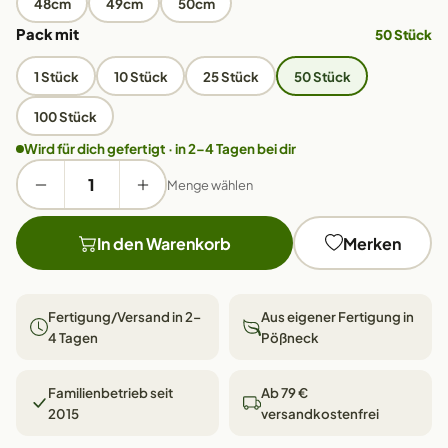
48cm
49cm
50cm
Pack mit
50 Stück
1 Stück
10 Stück
25 Stück
50 Stück
100 Stück
Wird für dich gefertigt · in 2–4 Tagen bei dir
Menge wählen
In den Warenkorb
Merken
Fertigung/Versand in 2–
Aus eigener Fertigung in
4 Tagen
Pößneck
Familienbetrieb seit
Ab 79 €
2015
versandkostenfrei