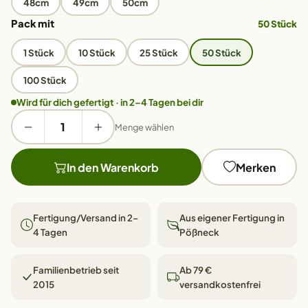
48cm
49cm
50cm
Pack mit
50 Stück
1 Stück
10 Stück
25 Stück
50 Stück
100 Stück
Wird für dich gefertigt · in 2–4 Tagen bei dir
Menge wählen
In den Warenkorb
Merken
Fertigung/Versand in 2–
Aus eigener Fertigung in
4 Tagen
Pößneck
Familienbetrieb seit
Ab 79 €
2015
versandkostenfrei