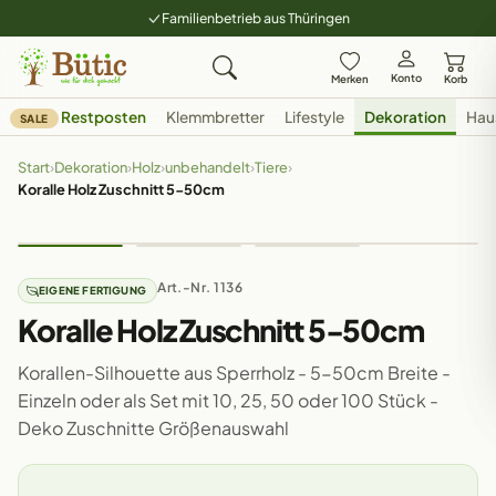
Familienbetrieb aus Thüringen
Konto
Merken
Korb
Restposten
Klemmbretter
Lifestyle
Dekoration
Hau
SALE
Start
›
Dekoration
›
Holz
›
unbehandelt
›
Tiere
›
Koralle Holz Zuschnitt 5-50cm
Art.-Nr. 1136
EIGENE FERTIGUNG
Koralle Holz Zuschnitt 5-50cm
Korallen-Silhouette aus Sperrholz - 5-50cm Breite -
Einzeln oder als Set mit 10, 25, 50 oder 100 Stück -
Deko Zuschnitte Größenauswahl