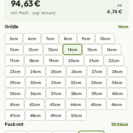
94,63 €
AB
4,74 €
inkl. MwSt. · zzgl. Versand
Größe
14cm
5cm
6cm
7cm
8cm
9cm
10cm
11cm
12cm
13cm
14cm
15cm
16cm
17cm
18cm
19cm
20cm
21cm
22cm
23cm
24cm
25cm
26cm
27cm
28cm
29cm
30cm
31cm
32cm
33cm
34cm
35cm
36cm
37cm
38cm
39cm
40cm
41cm
42cm
43cm
44cm
45cm
46cm
47cm
48cm
49cm
50cm
Pack mit
50 Stück