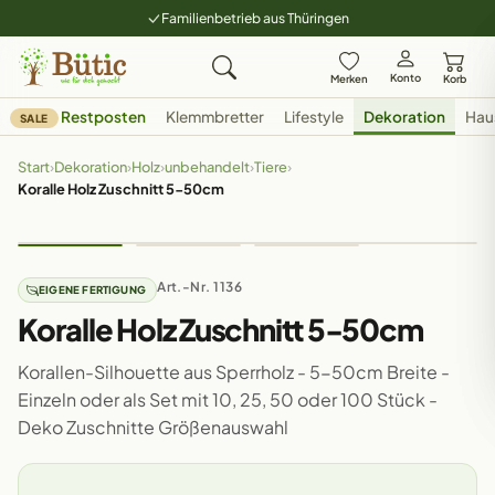
Familienbetrieb aus Thüringen
Konto
Merken
Korb
Restposten
Klemmbretter
Lifestyle
Dekoration
Hau
SALE
Start
›
Dekoration
›
Holz
›
unbehandelt
›
Tiere
›
Koralle Holz Zuschnitt 5-50cm
Art.-Nr. 1136
EIGENE FERTIGUNG
Koralle Holz Zuschnitt 5-50cm
Korallen-Silhouette aus Sperrholz - 5-50cm Breite -
Einzeln oder als Set mit 10, 25, 50 oder 100 Stück -
Deko Zuschnitte Größenauswahl