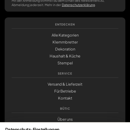
Mit der Anmeldung stimmst du dem Erhalt des Newsletters zu,
Abmeldung jederzeit. Mehr in der
Datenschutzerklärung
.
ENTDECKEN
Alle Kategorien
Klemmbretter
Dekoration
Haushalt & Küche
Stempel
SERVICE
Versand & Lieferzeit
Für Betriebe
Kontakt
BÜTIC
Über uns
Nachhaltigkeit
Datenschutz-Einstellungen