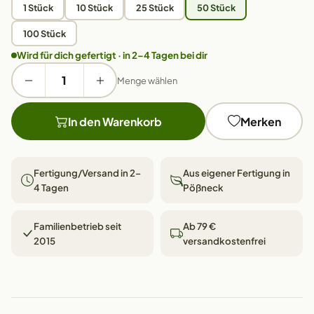
1 Stück
10 Stück
25 Stück
50 Stück
100 Stück
Wird für dich gefertigt · in 2–4 Tagen bei dir
Menge wählen
In den Warenkorb
Merken
Fertigung/Versand in 2–
Aus eigener Fertigung in
4 Tagen
Pößneck
Familienbetrieb seit
Ab 79 €
2015
versandkostenfrei