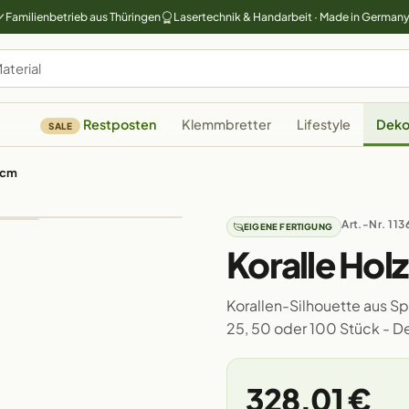
Familienbetrieb aus Thüringen
Lasertechnik & Handarbeit · Made in German
Restposten
Klemmbretter
Lifestyle
Deko
SALE
0cm
Art.-Nr. 113
EIGENE FERTIGUNG
Koralle Hol
Korallen-Silhouette aus Spe
25, 50 oder 100 Stück - 
328,01 €