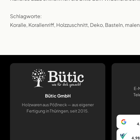
Schlagworte:
Koralle, Korallenriff, Holzzuschnitt, Deko, Basteln, male
E-M
Tel
Bütic GmbH
Holzwaren aus Pößneck — aus eigener
Fertigung in Thüringen, seit 2015.
4
4,98