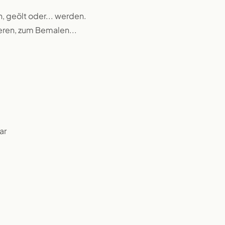
n, geölt oder... werden.
ieren, zum Bemalen...
ar