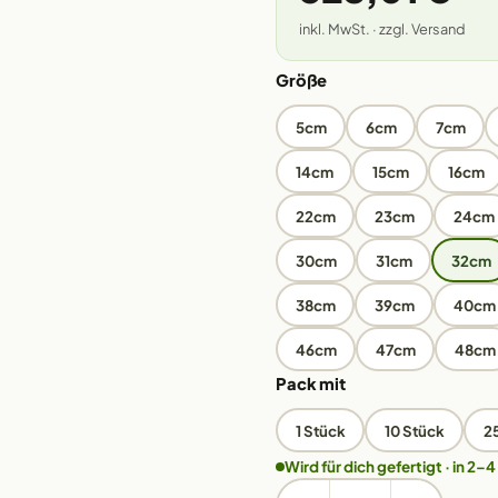
inkl. MwSt. · zzgl. Versand
Größe
5cm
6cm
7cm
14cm
15cm
16cm
22cm
23cm
24cm
30cm
31cm
32cm
38cm
39cm
40cm
46cm
47cm
48cm
Pack mit
1 Stück
10 Stück
2
Wird für dich gefertigt · in 2–4