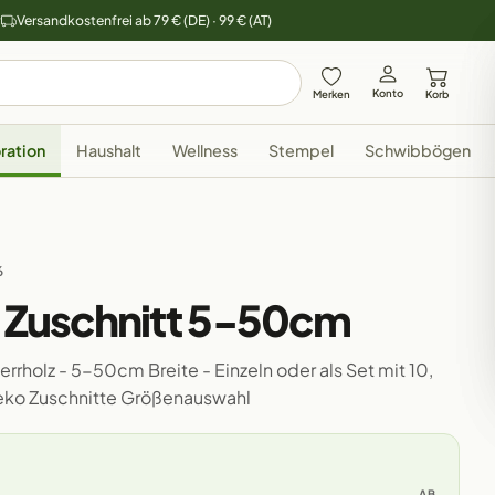
y
Versandkostenfrei ab 79 € (DE) · 99 € (AT)
Konto
Merken
Korb
ration
Haushalt
Wellness
Stempel
Schwibbögen
6
z Zuschnitt 5-50cm
rrholz - 5-50cm Breite - Einzeln oder als Set mit 10,
Deko Zuschnitte Größenauswahl
AB