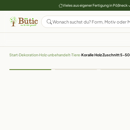
Vieles aus eigener Fertigung in Pößneck
Start
›
Dekoration
›
Holz
›
unbehandelt
›
Tiere
›
Koralle Holz Zuschnitt 5-5