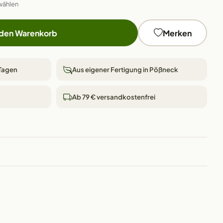
wählen
 den Warenkorb
Merken
 Tagen
Aus eigener Fertigung in Pößneck
Ab 79 € versandkostenfrei