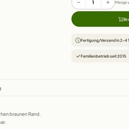
Menge 
In
Fertigung/Versand in 2–4
Familienbetrieb seit 2015
l
schen braunen Rand.
ar.