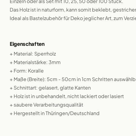
Einzeln oder als Set mit 10, 25, 50 oder 100 Stück.
Das Holz ist in naturform, kann somit beklebt, gestriche
Ideal als Bastelzubehör für Deko jeglicher Art, zum Verz
Eigenschaften
+ Material: Sperrholz
+ Materialstärke: 3mm
+ Form: Koralle
+ Maße (Breite): 5cm - 50cm in 1cm Schritten auswählb
+ Schnittart: gelasert, glatte Kanten
+ Holz ist in unbehandelt, nicht lackiert oder lasiert
+ saubere Verarbeitungsqualität
+ Hergestellt in Thüringen/Deutschland