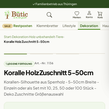
Familienbetrieb aus Thüringen
Konto
Merken
Korb
Restposten
Klemmbretter
Lifestyle
Dekoration
Hau
SALE
Start
›
Dekoration
›
Holz
›
unbehandelt
›
Tiere
›
Koralle Holz Zuschnitt 5-50cm
Art.-Nr. 1136
EIGENE FERTIGUNG
Koralle Holz Zuschnitt 5-50cm
Korallen-Silhouette aus Sperrholz - 5-50cm Breite -
Einzeln oder als Set mit 10, 25, 50 oder 100 Stück -
Deko Zuschnitte Größenauswahl