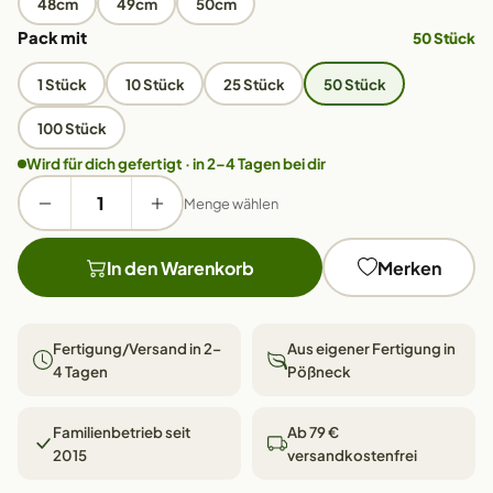
48cm
49cm
50cm
Pack mit
50 Stück
1 Stück
10 Stück
25 Stück
50 Stück
100 Stück
Wird für dich gefertigt · in 2–4 Tagen bei dir
Menge wählen
In den Warenkorb
Merken
Fertigung/Versand in 2–
Aus eigener Fertigung in
4 Tagen
Pößneck
Familienbetrieb seit
Ab 79 €
2015
versandkostenfrei