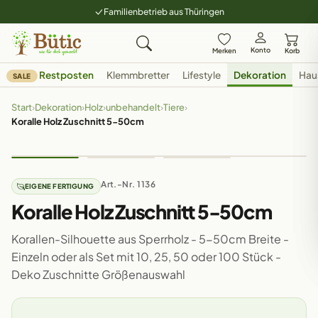
Familienbetrieb aus Thüringen
Konto
Merken
Korb
Restposten
Klemmbretter
Lifestyle
Dekoration
Hau
SALE
Start
›
Dekoration
›
Holz
›
unbehandelt
›
Tiere
›
Koralle Holz Zuschnitt 5-50cm
Art.-Nr. 1136
EIGENE FERTIGUNG
Koralle Holz Zuschnitt 5-50cm
Korallen-Silhouette aus Sperrholz - 5-50cm Breite -
Einzeln oder als Set mit 10, 25, 50 oder 100 Stück -
Deko Zuschnitte Größenauswahl