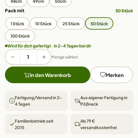
48cm
49cm
50cm
Pack mit
50 Stück
1 Stück
10 Stück
25 Stück
50 Stück
100 Stück
Wird für dich gefertigt · in 2–4 Tagen bei dir
Menge wählen
In den Warenkorb
Merken
Fertigung/Versand in 2–
Aus eigener Fertigung in
4 Tagen
Pößneck
Familienbetrieb seit
Ab 79 €
2015
versandkostenfrei