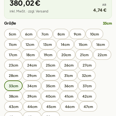
380,02 €
AB
4,74 €
inkl. MwSt. · zzgl. Versand
Größe
33cm
5cm
6cm
7cm
8cm
9cm
10cm
11cm
12cm
13cm
14cm
15cm
16cm
17cm
18cm
19cm
20cm
21cm
22cm
23cm
24cm
25cm
26cm
27cm
28cm
29cm
30cm
31cm
32cm
33cm
34cm
35cm
36cm
37cm
38cm
39cm
40cm
41cm
42cm
43cm
44cm
45cm
46cm
47cm