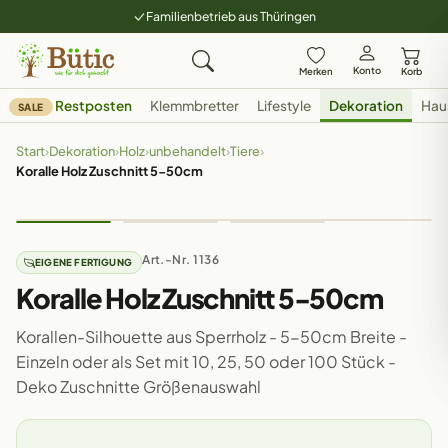
Familienbetrieb aus Thüringen
Konto
Merken
Korb
Restposten
Klemmbretter
Lifestyle
Dekoration
Hau
SALE
Start
›
Dekoration
›
Holz
›
unbehandelt
›
Tiere
›
Koralle Holz Zuschnitt 5-50cm
Art.-Nr. 1136
EIGENE FERTIGUNG
Koralle Holz Zuschnitt 5-50cm
Korallen-Silhouette aus Sperrholz - 5-50cm Breite -
Einzeln oder als Set mit 10, 25, 50 oder 100 Stück -
Deko Zuschnitte Größenauswahl