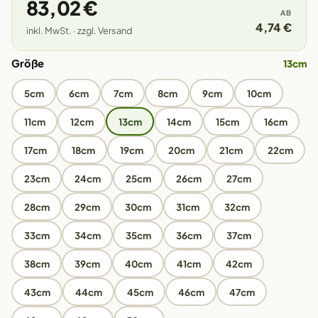
83,02 €
AB
4,74 €
inkl. MwSt. · zzgl. Versand
Größe
13cm
5cm
6cm
7cm
8cm
9cm
10cm
11cm
12cm
13cm
14cm
15cm
16cm
17cm
18cm
19cm
20cm
21cm
22cm
23cm
24cm
25cm
26cm
27cm
28cm
29cm
30cm
31cm
32cm
33cm
34cm
35cm
36cm
37cm
38cm
39cm
40cm
41cm
42cm
43cm
44cm
45cm
46cm
47cm