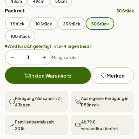
48cm
49cm
50cm
Pack mit
50 Stück
1 Stück
10 Stück
25 Stück
50 Stück
100 Stück
Wird für dich gefertigt · in 2–4 Tagen bei dir
Menge wählen
In den Warenkorb
Merken
Fertigung/Versand in 2–
Aus eigener Fertigung in
4 Tagen
Pößneck
Familienbetrieb seit
Ab 79 €
2015
versandkostenfrei