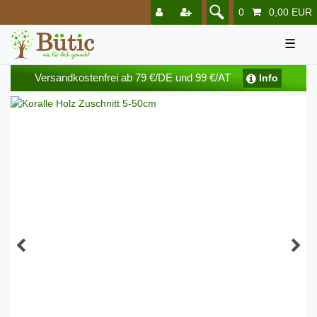
0
0,00 EUR
☰
Versandkostenfrei ab 79 €/DE und 99 €/AT
Info