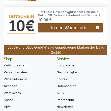
10€ Bütic Geschenkgutschein Haushalt
Deko PDF Sofort-Download mit Grußtext
10,00 €
In den Warenkorb
Bütic® und Bütic GmbH® sind eingetragene Marken der Bütic
GmbH
Shop
Service
Zahlungsarten
Fotogalerie
Versandkosten
Nachhaltigkeit
Widerrufsrecht
Kontakt
Aktionen
Datenschutz
Warenkorb
AGB
Kasse
Impressum
Hilfe
Newsletter