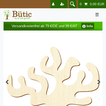
0
0,00 EUR
☰
Versandkostenfrei ab 79 €/DE und 99 €/AT
Info