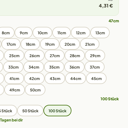
4,31 €
47cm
8cm
9cm
10cm
11cm
12cm
13cm
17cm
18cm
19cm
20cm
21cm
25cm
26cm
27cm
28cm
29cm
33cm
34cm
35cm
36cm
37cm
41cm
42cm
43cm
44cm
45cm
49cm
50cm
100 Stück
5 Stück
50 Stück
100 Stück
 Tagen bei dir