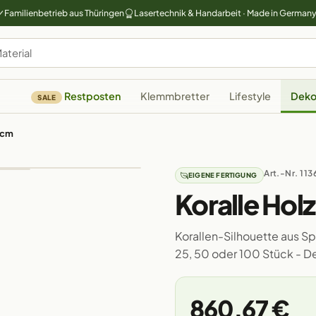
Familienbetrieb aus Thüringen
Lasertechnik & Handarbeit · Made in German
Restposten
Klemmbretter
Lifestyle
Deko
SALE
0cm
Art.-Nr. 113
EIGENE FERTIGUNG
Koralle Hol
Korallen-Silhouette aus Spe
25, 50 oder 100 Stück - 
860,67 €