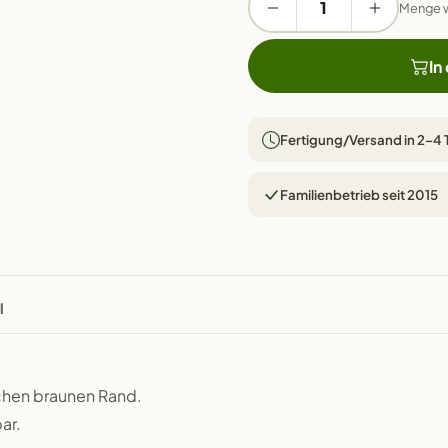
Menge 
In
Fertigung/Versand in 2–4
Familienbetrieb seit 2015
l
schen braunen Rand.
ar.