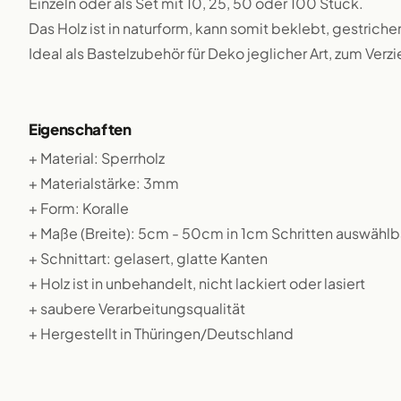
Einzeln oder als Set mit 10, 25, 50 oder 100 Stück.
Das Holz ist in naturform, kann somit beklebt, gestriche
Ideal als Bastelzubehör für Deko jeglicher Art, zum Verz
Eigenschaften
+ Material: Sperrholz
+ Materialstärke: 3mm
+ Form: Koralle
+ Maße (Breite): 5cm - 50cm in 1cm Schritten auswählb
+ Schnittart: gelasert, glatte Kanten
+ Holz ist in unbehandelt, nicht lackiert oder lasiert
+ saubere Verarbeitungsqualität
+ Hergestellt in Thüringen/Deutschland