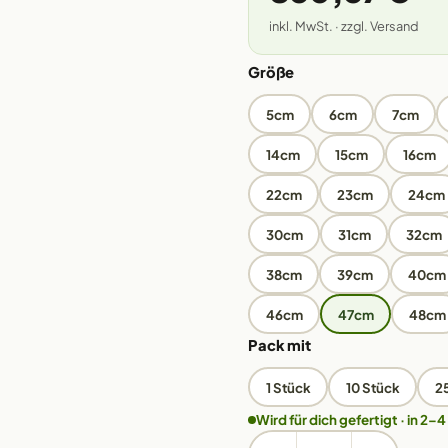
inkl. MwSt. · zzgl. Versand
Größe
5cm
6cm
7cm
14cm
15cm
16cm
22cm
23cm
24cm
30cm
31cm
32cm
38cm
39cm
40cm
46cm
47cm
48cm
Pack mit
1 Stück
10 Stück
2
Wird für dich gefertigt · in 2–4