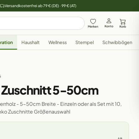
y
Versandkostenfrei ab 79 € (DE) · 99 € (AT)
Konto
Merken
Korb
ration
Haushalt
Wellness
Stempel
Schwibbögen
6
z Zuschnitt 5-50cm
rrholz - 5-50cm Breite - Einzeln oder als Set mit 10,
Deko Zuschnitte Größenauswahl
AB