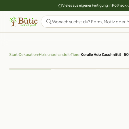
Vieles aus eigener Fertigung in Pößneck
Start
›
Dekoration
›
Holz
›
unbehandelt
›
Tiere
›
Koralle Holz Zuschnitt 5-5