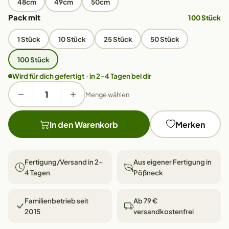
48cm
49cm
50cm
Pack mit
100 Stück
1 Stück
10 Stück
25 Stück
50 Stück
100 Stück
Wird für dich gefertigt · in 2–4 Tagen bei dir
Menge wählen
In den Warenkorb
Merken
Fertigung/Versand in 2–
Aus eigener Fertigung in
4 Tagen
Pößneck
Familienbetrieb seit
Ab 79 €
2015
versandkostenfrei