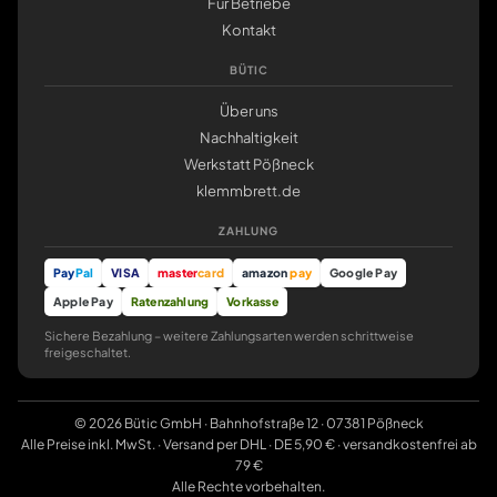
Für Betriebe
Kontakt
BÜTIC
Über uns
Nachhaltigkeit
Werkstatt Pößneck
klemmbrett.de
ZAHLUNG
Pay
Pal
VISA
master
card
amazon
pay
Google Pay
Apple Pay
Ratenzahlung
Vorkasse
Sichere Bezahlung – weitere Zahlungsarten werden schrittweise
freigeschaltet.
© 2026 Bütic GmbH · Bahnhofstraße 12 · 07381 Pößneck
Alle Preise inkl. MwSt. · Versand per DHL · DE 5,90 € · versandkostenfrei ab
79 €
Alle Rechte vorbehalten.