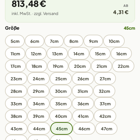
813,48 €
AB
4,31 €
inkl. MwSt. · zzgl. Versand
Größe
45cm
5cm
6cm
7cm
8cm
9cm
10cm
11cm
12cm
13cm
14cm
15cm
16cm
17cm
18cm
19cm
20cm
21cm
22cm
23cm
24cm
25cm
26cm
27cm
28cm
29cm
30cm
31cm
32cm
33cm
34cm
35cm
36cm
37cm
38cm
39cm
40cm
41cm
42cm
43cm
44cm
45cm
46cm
47cm