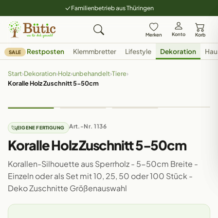
Familienbetrieb aus Thüringen
Konto
Merken
Korb
Restposten
Klemmbretter
Lifestyle
Dekoration
Hau
SALE
Start
›
Dekoration
›
Holz
›
unbehandelt
›
Tiere
›
Koralle Holz Zuschnitt 5-50cm
Art.-Nr. 1136
EIGENE FERTIGUNG
Koralle Holz Zuschnitt 5-50cm
Korallen-Silhouette aus Sperrholz - 5-50cm Breite -
Einzeln oder als Set mit 10, 25, 50 oder 100 Stück -
Deko Zuschnitte Größenauswahl