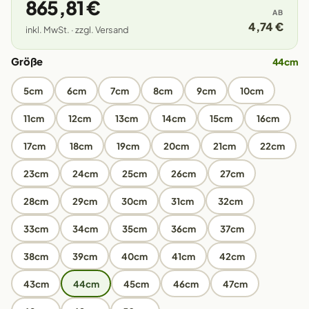
865,81 €
AB
4,74 €
inkl. MwSt. · zzgl. Versand
Größe
44cm
5cm
6cm
7cm
8cm
9cm
10cm
11cm
12cm
13cm
14cm
15cm
16cm
17cm
18cm
19cm
20cm
21cm
22cm
23cm
24cm
25cm
26cm
27cm
28cm
29cm
30cm
31cm
32cm
33cm
34cm
35cm
36cm
37cm
38cm
39cm
40cm
41cm
42cm
43cm
44cm
45cm
46cm
47cm