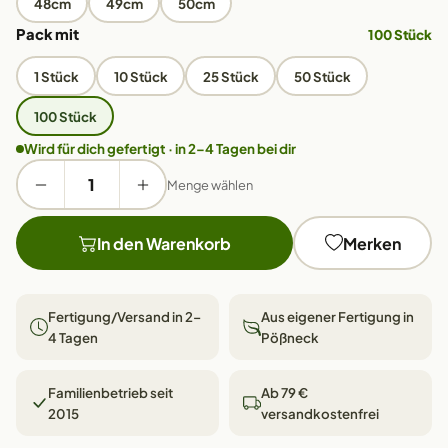
48cm
49cm
50cm
Pack mit
100 Stück
1 Stück
10 Stück
25 Stück
50 Stück
100 Stück
Wird für dich gefertigt · in 2–4 Tagen bei dir
Menge wählen
In den Warenkorb
Merken
Fertigung/Versand in 2–
Aus eigener Fertigung in
4 Tagen
Pößneck
Familienbetrieb seit
Ab 79 €
2015
versandkostenfrei