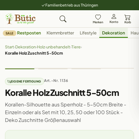
Familienbetrieb aus Thüringen
Konto
Merken
Korb
Restposten
Klemmbretter
Lifestyle
Dekoration
Hau
SALE
Start
›
Dekoration
›
Holz
›
unbehandelt
›
Tiere
›
Koralle Holz Zuschnitt 5-50cm
Art.-Nr. 1136
EIGENE FERTIGUNG
Koralle Holz Zuschnitt 5-50cm
Korallen-Silhouette aus Sperrholz - 5-50cm Breite -
Einzeln oder als Set mit 10, 25, 50 oder 100 Stück -
Deko Zuschnitte Größenauswahl