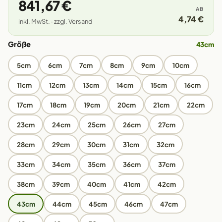
841,67 €
AB
4,74 €
inkl. MwSt. · zzgl. Versand
Größe
43cm
5cm
6cm
7cm
8cm
9cm
10cm
11cm
12cm
13cm
14cm
15cm
16cm
17cm
18cm
19cm
20cm
21cm
22cm
23cm
24cm
25cm
26cm
27cm
28cm
29cm
30cm
31cm
32cm
33cm
34cm
35cm
36cm
37cm
38cm
39cm
40cm
41cm
42cm
43cm
44cm
45cm
46cm
47cm