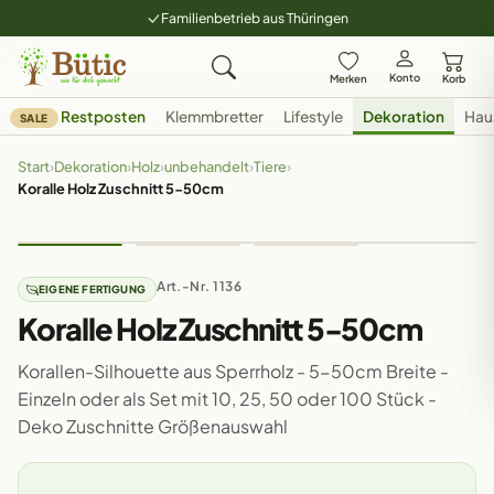
Familienbetrieb aus Thüringen
Konto
Merken
Korb
Restposten
Klemmbretter
Lifestyle
Dekoration
Hau
SALE
Start
›
Dekoration
›
Holz
›
unbehandelt
›
Tiere
›
Koralle Holz Zuschnitt 5-50cm
Art.-Nr. 1136
EIGENE FERTIGUNG
Koralle Holz Zuschnitt 5-50cm
Korallen-Silhouette aus Sperrholz - 5-50cm Breite -
Einzeln oder als Set mit 10, 25, 50 oder 100 Stück -
Deko Zuschnitte Größenauswahl