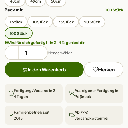
48cm
49cm
50cm
Pack mit
100 Stück
1 Stück
10 Stück
25 Stück
50 Stück
100 Stück
Wird für dich gefertigt · in 2–4 Tagen bei dir
Menge wählen
In den Warenkorb
Merken
Fertigung/Versand in 2–
Aus eigener Fertigung in
4 Tagen
Pößneck
Familienbetrieb seit
Ab 79 €
2015
versandkostenfrei