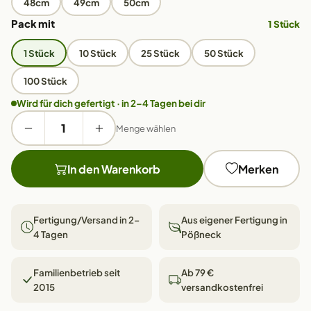
48cm
49cm
50cm
Pack mit
1 Stück
1 Stück
10 Stück
25 Stück
50 Stück
100 Stück
Wird für dich gefertigt · in 2–4 Tagen bei dir
Menge wählen
In den Warenkorb
Merken
Fertigung/Versand in 2–
Aus eigener Fertigung in
4 Tagen
Pößneck
Familienbetrieb seit
Ab 79 €
2015
versandkostenfrei