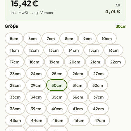
15,42 €
AB
4,74 €
inkl. MwSt. · zzgl. Versand
Größe
30cm
5cm
6cm
7cm
8cm
9cm
10cm
11cm
12cm
13cm
14cm
15cm
16cm
17cm
18cm
19cm
20cm
21cm
22cm
23cm
24cm
25cm
26cm
27cm
28cm
29cm
30cm
31cm
32cm
33cm
34cm
35cm
36cm
37cm
38cm
39cm
40cm
41cm
42cm
43cm
44cm
45cm
46cm
47cm