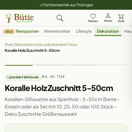
Familienbetrieb aus Thüringen
Konto
Merken
Korb
Restposten
Klemmbretter
Lifestyle
Dekoration
Hau
SALE
Start
›
Dekoration
›
Holz
›
unbehandelt
›
Tiere
›
Koralle Holz Zuschnitt 5-50cm
Art.-Nr. 1136
EIGENE FERTIGUNG
Koralle Holz Zuschnitt 5-50cm
Korallen-Silhouette aus Sperrholz - 5-50cm Breite -
Einzeln oder als Set mit 10, 25, 50 oder 100 Stück -
Deko Zuschnitte Größenauswahl