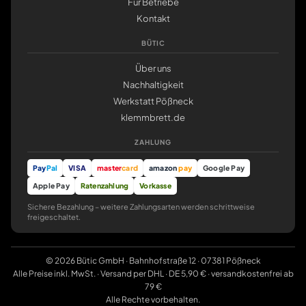
Für Betriebe
Kontakt
BÜTIC
Über uns
Nachhaltigkeit
Werkstatt Pößneck
klemmbrett.de
ZAHLUNG
Pay
Pal
VISA
master
card
amazon
pay
Google Pay
Apple Pay
Ratenzahlung
Vorkasse
Sichere Bezahlung – weitere Zahlungsarten werden schrittweise
freigeschaltet.
© 2026 Bütic GmbH · Bahnhofstraße 12 · 07381 Pößneck
Alle Preise inkl. MwSt. · Versand per DHL · DE 5,90 € · versandkostenfrei ab
79 €
Alle Rechte vorbehalten.