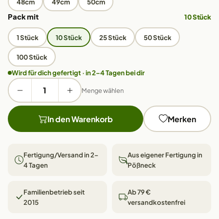
48cm
49cm
50cm
Pack mit
10 Stück
1 Stück
10 Stück
25 Stück
50 Stück
100 Stück
Wird für dich gefertigt · in 2–4 Tagen bei dir
Menge wählen
In den Warenkorb
Merken
Fertigung/Versand in 2–
Aus eigener Fertigung in
4 Tagen
Pößneck
Familienbetrieb seit
Ab 79 €
2015
versandkostenfrei