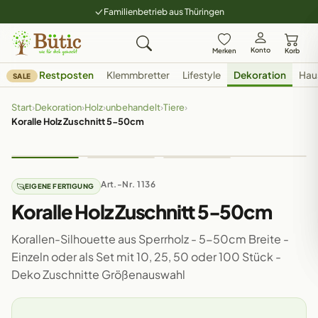
Familienbetrieb aus Thüringen
Konto
Merken
Korb
Restposten
Klemmbretter
Lifestyle
Dekoration
Hau
SALE
Start
›
Dekoration
›
Holz
›
unbehandelt
›
Tiere
›
Koralle Holz Zuschnitt 5-50cm
Art.-Nr. 1136
EIGENE FERTIGUNG
Koralle Holz Zuschnitt 5-50cm
Korallen-Silhouette aus Sperrholz - 5-50cm Breite -
Einzeln oder als Set mit 10, 25, 50 oder 100 Stück -
Deko Zuschnitte Größenauswahl