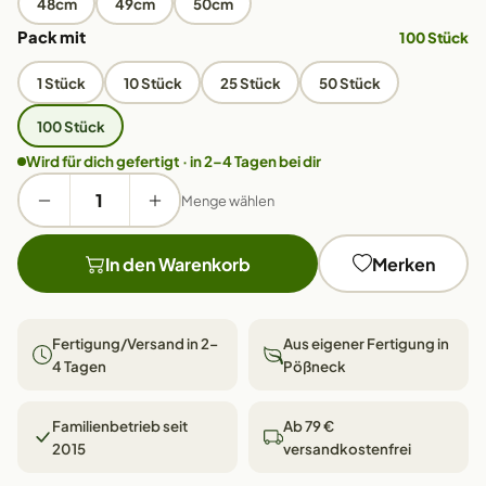
48cm
49cm
50cm
Pack mit
100 Stück
1 Stück
10 Stück
25 Stück
50 Stück
100 Stück
Wird für dich gefertigt · in 2–4 Tagen bei dir
Menge wählen
In den Warenkorb
Merken
Fertigung/Versand in 2–
Aus eigener Fertigung in
4 Tagen
Pößneck
Familienbetrieb seit
Ab 79 €
2015
versandkostenfrei