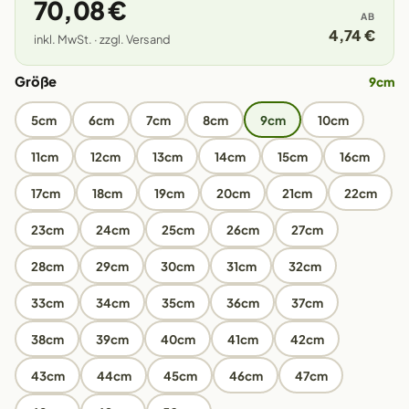
70,08 €
AB
4,74 €
inkl. MwSt. · zzgl. Versand
Größe
9cm
5cm
6cm
7cm
8cm
9cm
10cm
11cm
12cm
13cm
14cm
15cm
16cm
17cm
18cm
19cm
20cm
21cm
22cm
23cm
24cm
25cm
26cm
27cm
28cm
29cm
30cm
31cm
32cm
33cm
34cm
35cm
36cm
37cm
38cm
39cm
40cm
41cm
42cm
43cm
44cm
45cm
46cm
47cm