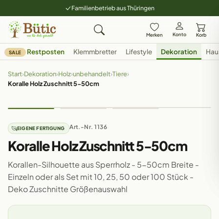
Familienbetrieb aus Thüringen
Konto
Merken
Korb
Restposten
Klemmbretter
Lifestyle
Dekoration
Hau
SALE
Start
›
Dekoration
›
Holz
›
unbehandelt
›
Tiere
›
Koralle Holz Zuschnitt 5-50cm
Art.-Nr. 1136
EIGENE FERTIGUNG
Koralle Holz Zuschnitt 5-50cm
Korallen-Silhouette aus Sperrholz - 5-50cm Breite -
Einzeln oder als Set mit 10, 25, 50 oder 100 Stück -
Deko Zuschnitte Größenauswahl