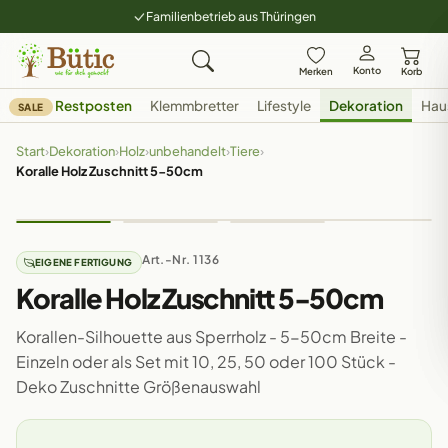
Familienbetrieb aus Thüringen
Konto
Merken
Korb
Restposten
Klemmbretter
Lifestyle
Dekoration
Hau
SALE
Start
›
Dekoration
›
Holz
›
unbehandelt
›
Tiere
›
Koralle Holz Zuschnitt 5-50cm
Art.-Nr. 1136
EIGENE FERTIGUNG
Koralle Holz Zuschnitt 5-50cm
Korallen-Silhouette aus Sperrholz - 5-50cm Breite -
Einzeln oder als Set mit 10, 25, 50 oder 100 Stück -
Deko Zuschnitte Größenauswahl