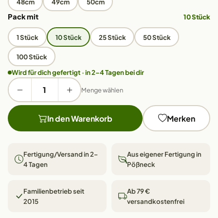
48cm
49cm
50cm
Pack mit
10 Stück
1 Stück
10 Stück
25 Stück
50 Stück
100 Stück
Wird für dich gefertigt · in 2–4 Tagen bei dir
Menge wählen
In den Warenkorb
Merken
Fertigung/Versand in 2–
Aus eigener Fertigung in
4 Tagen
Pößneck
Familienbetrieb seit
Ab 79 €
2015
versandkostenfrei