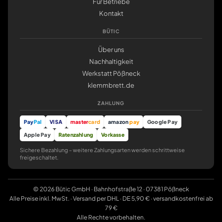
Für Betriebe
Kontakt
BÜTIC
Über uns
Nachhaltigkeit
Werkstatt Pößneck
klemmbrett.de
ZAHLUNG
Pay
Pal
VISA
master
card
amazon
pay
Google Pay
Apple Pay
Ratenzahlung
Vorkasse
Sichere Bezahlung – weitere Zahlungsarten werden schrittweise
freigeschaltet.
© 2026 Bütic GmbH · Bahnhofstraße 12 · 07381 Pößneck
Alle Preise inkl. MwSt. · Versand per DHL · DE 5,90 € · versandkostenfrei ab
79 €
Alle Rechte vorbehalten.