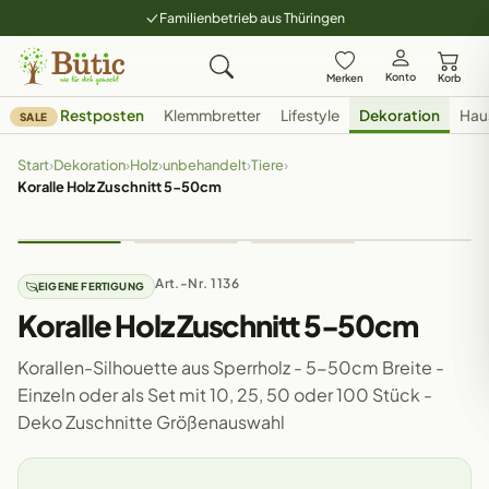
Familienbetrieb aus Thüringen
Konto
Merken
Korb
Restposten
Klemmbretter
Lifestyle
Dekoration
Hau
SALE
Start
›
Dekoration
›
Holz
›
unbehandelt
›
Tiere
›
Koralle Holz Zuschnitt 5-50cm
Art.-Nr. 1136
EIGENE FERTIGUNG
Koralle Holz Zuschnitt 5-50cm
Korallen-Silhouette aus Sperrholz - 5-50cm Breite -
Einzeln oder als Set mit 10, 25, 50 oder 100 Stück -
Deko Zuschnitte Größenauswahl