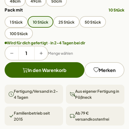
48cm
49cm
50cm
Pack mit
10 Stück
1 Stück
10 Stück
25 Stück
50 Stück
100 Stück
Wird für dich gefertigt · in 2–4 Tagen bei dir
Menge wählen
In den Warenkorb
Merken
Fertigung/Versand in 2–
Aus eigener Fertigung in
4 Tagen
Pößneck
Familienbetrieb seit
Ab 79 €
2015
versandkostenfrei