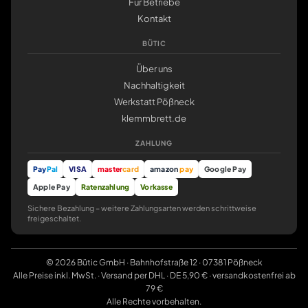
Für Betriebe
Kontakt
BÜTIC
Über uns
Nachhaltigkeit
Werkstatt Pößneck
klemmbrett.de
ZAHLUNG
Pay
Pal
VISA
master
card
amazon
pay
Google Pay
Apple Pay
Ratenzahlung
Vorkasse
Sichere Bezahlung – weitere Zahlungsarten werden schrittweise
freigeschaltet.
© 2026 Bütic GmbH · Bahnhofstraße 12 · 07381 Pößneck
Alle Preise inkl. MwSt. · Versand per DHL · DE 5,90 € · versandkostenfrei ab
79 €
Alle Rechte vorbehalten.