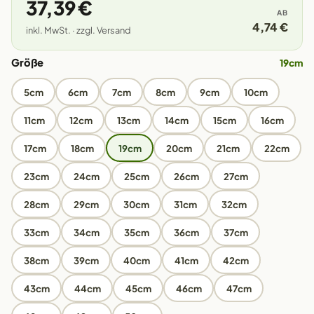
37,39 €
AB
4,74 €
inkl. MwSt. · zzgl. Versand
Größe
19cm
5cm
6cm
7cm
8cm
9cm
10cm
11cm
12cm
13cm
14cm
15cm
16cm
17cm
18cm
19cm
20cm
21cm
22cm
23cm
24cm
25cm
26cm
27cm
28cm
29cm
30cm
31cm
32cm
33cm
34cm
35cm
36cm
37cm
38cm
39cm
40cm
41cm
42cm
43cm
44cm
45cm
46cm
47cm