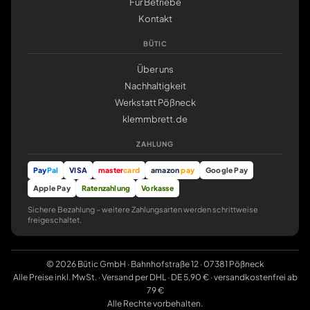
Für Betriebe
Kontakt
BÜTIC
Über uns
Nachhaltigkeit
Werkstatt Pößneck
klemmbrett.de
ZAHLUNG
Pay
Pal
VISA
master
card
amazon
pay
Google Pay
Apple Pay
Ratenzahlung
Vorkasse
Sichere Bezahlung – weitere Zahlungsarten werden schrittweise
freigeschaltet.
© 2026 Bütic GmbH · Bahnhofstraße 12 · 07381 Pößneck
Alle Preise inkl. MwSt. · Versand per DHL · DE 5,90 € · versandkostenfrei ab
79 €
Alle Rechte vorbehalten.