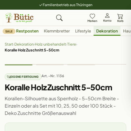
Familienbetrieb aus Thüringen
Konto
Merken
Korb
Restposten
Klemmbretter
Lifestyle
Dekoration
Hau
SALE
Start
›
Dekoration
›
Holz
›
unbehandelt
›
Tiere
›
Koralle Holz Zuschnitt 5-50cm
Art.-Nr. 1136
EIGENE FERTIGUNG
Koralle Holz Zuschnitt 5-50cm
Korallen-Silhouette aus Sperrholz - 5-50cm Breite -
Einzeln oder als Set mit 10, 25, 50 oder 100 Stück -
Deko Zuschnitte Größenauswahl