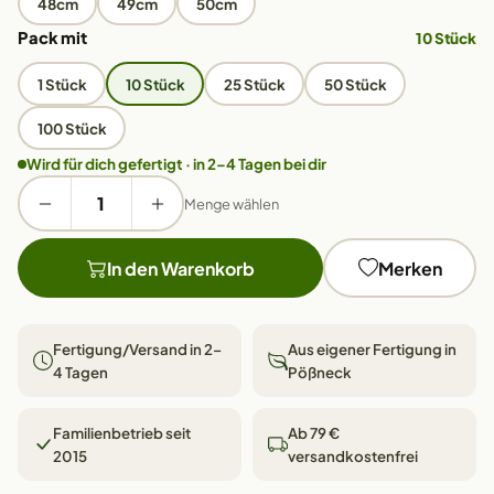
48cm
49cm
50cm
Pack mit
10 Stück
1 Stück
10 Stück
25 Stück
50 Stück
100 Stück
Wird für dich gefertigt · in 2–4 Tagen bei dir
Menge wählen
In den Warenkorb
Merken
Fertigung/Versand in 2–
Aus eigener Fertigung in
4 Tagen
Pößneck
Familienbetrieb seit
Ab 79 €
2015
versandkostenfrei