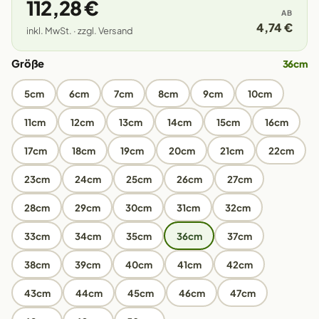
112,28 €
AB
4,74 €
inkl. MwSt. · zzgl. Versand
Größe
36cm
5cm
6cm
7cm
8cm
9cm
10cm
11cm
12cm
13cm
14cm
15cm
16cm
17cm
18cm
19cm
20cm
21cm
22cm
23cm
24cm
25cm
26cm
27cm
28cm
29cm
30cm
31cm
32cm
33cm
34cm
35cm
36cm
37cm
38cm
39cm
40cm
41cm
42cm
43cm
44cm
45cm
46cm
47cm