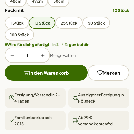
48cm
49cm
50cm
Pack mit
10 Stück
1 Stück
10 Stück
25 Stück
50 Stück
100 Stück
Wird für dich gefertigt · in 2–4 Tagen bei dir
Menge wählen
In den Warenkorb
Merken
Fertigung/Versand in 2–
Aus eigener Fertigung in
4 Tagen
Pößneck
Familienbetrieb seit
Ab 79 €
2015
versandkostenfrei