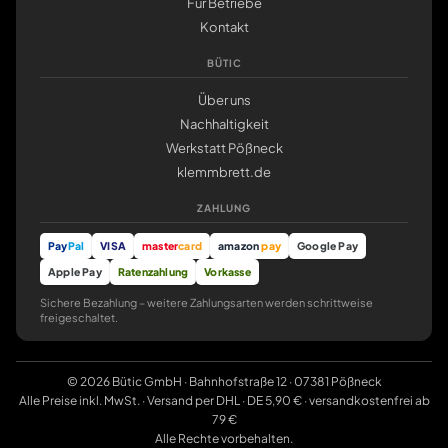
Für Betriebe
Kontakt
BÜTIC
Über uns
Nachhaltigkeit
Werkstatt Pößneck
klemmbrett.de
ZAHLUNG
Pay
Pal
VISA
master
card
amazon
pay
Google Pay
Apple Pay
Ratenzahlung
Vorkasse
Sichere Bezahlung – weitere Zahlungsarten werden schrittweise
freigeschaltet.
© 2026 Bütic GmbH · Bahnhofstraße 12 · 07381 Pößneck
Alle Preise inkl. MwSt. · Versand per DHL · DE 5,90 € · versandkostenfrei ab
79 €
Alle Rechte vorbehalten.