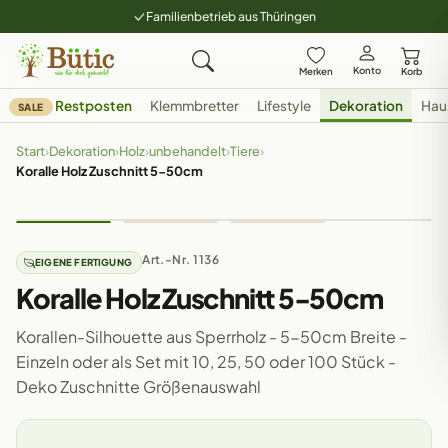
Familienbetrieb aus Thüringen
Konto
Merken
Korb
Restposten
Klemmbretter
Lifestyle
Dekoration
Hau
SALE
Start
›
Dekoration
›
Holz
›
unbehandelt
›
Tiere
›
Koralle Holz Zuschnitt 5-50cm
Art.-Nr. 1136
EIGENE FERTIGUNG
Koralle Holz Zuschnitt 5-50cm
Korallen-Silhouette aus Sperrholz - 5-50cm Breite -
Einzeln oder als Set mit 10, 25, 50 oder 100 Stück -
Deko Zuschnitte Größenauswahl