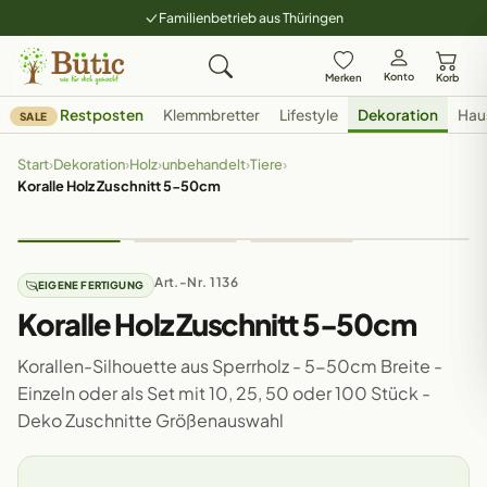
Familienbetrieb aus Thüringen
Konto
Merken
Korb
Restposten
Klemmbretter
Lifestyle
Dekoration
Hau
SALE
Start
›
Dekoration
›
Holz
›
unbehandelt
›
Tiere
›
Koralle Holz Zuschnitt 5-50cm
Art.-Nr. 1136
EIGENE FERTIGUNG
Koralle Holz Zuschnitt 5-50cm
Korallen-Silhouette aus Sperrholz - 5-50cm Breite -
Einzeln oder als Set mit 10, 25, 50 oder 100 Stück -
Deko Zuschnitte Größenauswahl