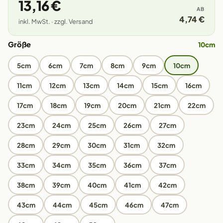
13,16 €
AB
4,74 €
inkl. MwSt. · zzgl. Versand
Größe
10cm
5cm
6cm
7cm
8cm
9cm
10cm
11cm
12cm
13cm
14cm
15cm
16cm
17cm
18cm
19cm
20cm
21cm
22cm
23cm
24cm
25cm
26cm
27cm
28cm
29cm
30cm
31cm
32cm
33cm
34cm
35cm
36cm
37cm
38cm
39cm
40cm
41cm
42cm
43cm
44cm
45cm
46cm
47cm