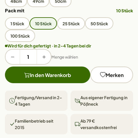
48cm
49cm
50cm
Pack mit
10 Stück
1 Stück
10 Stück
25 Stück
50 Stück
100 Stück
Wird für dich gefertigt · in 2–4 Tagen bei dir
Menge wählen
In den Warenkorb
Merken
Fertigung/Versand in 2–
Aus eigener Fertigung in
4 Tagen
Pößneck
Familienbetrieb seit
Ab 79 €
2015
versandkostenfrei