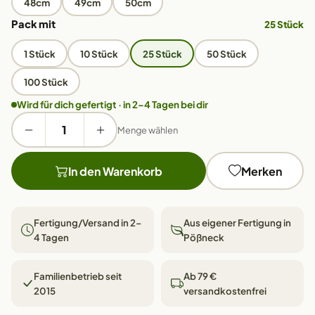
48cm
49cm
50cm
Pack mit
25 Stück
1 Stück
10 Stück
25 Stück
50 Stück
100 Stück
Wird für dich gefertigt · in 2–4 Tagen bei dir
Menge wählen
In den Warenkorb
Merken
Fertigung/Versand in 2–
Aus eigener Fertigung in
4 Tagen
Pößneck
Familienbetrieb seit
Ab 79 €
2015
versandkostenfrei