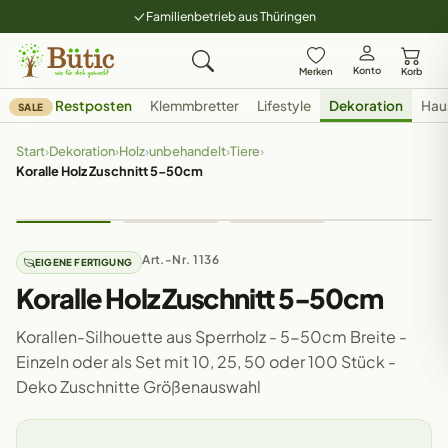
Familienbetrieb aus Thüringen
Konto
Merken
Korb
Restposten
Klemmbretter
Lifestyle
Dekoration
Hau
SALE
Start
›
Dekoration
›
Holz
›
unbehandelt
›
Tiere
›
Koralle Holz Zuschnitt 5-50cm
Art.-Nr. 1136
EIGENE FERTIGUNG
Koralle Holz Zuschnitt 5-50cm
Korallen-Silhouette aus Sperrholz - 5-50cm Breite -
Einzeln oder als Set mit 10, 25, 50 oder 100 Stück -
Deko Zuschnitte Größenauswahl