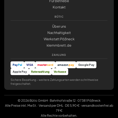
Für Betriebe
Kontakt
BÜTIC
Über uns
Nachhaltigkeit
Werkstatt Pößneck
klemmbrett.de
ZAHLUNG
Pay
Pal
VISA
master
card
amazon
pay
Google Pay
Apple Pay
Ratenzahlung
Vorkasse
Sichere Bezahlung – weitere Zahlungsarten werden schrittweise
freigeschaltet.
© 2026 Bütic GmbH · Bahnhofstraße 12 · 07381 Pößneck
Alle Preise inkl. MwSt. · Versand per DHL · DE 5,90 € · versandkostenfrei ab
79 €
Alle Rechte vorbehalten.