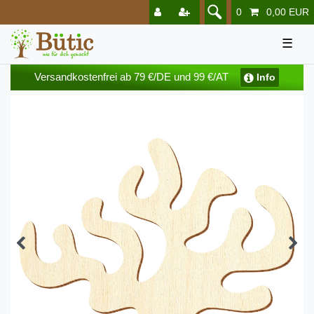
0
0,00 EUR
☰
Versandkostenfrei ab 79 €/DE und 99 €/AT
Info