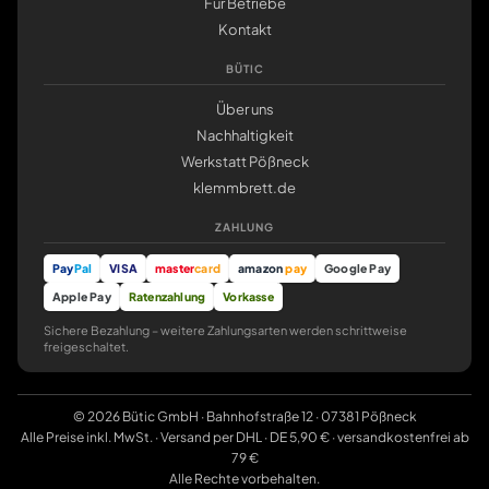
Für Betriebe
Kontakt
BÜTIC
Über uns
Nachhaltigkeit
Werkstatt Pößneck
klemmbrett.de
ZAHLUNG
Pay
Pal
VISA
master
card
amazon
pay
Google Pay
Apple Pay
Ratenzahlung
Vorkasse
Sichere Bezahlung – weitere Zahlungsarten werden schrittweise
freigeschaltet.
© 2026 Bütic GmbH · Bahnhofstraße 12 · 07381 Pößneck
Alle Preise inkl. MwSt. · Versand per DHL · DE 5,90 € · versandkostenfrei ab
79 €
Alle Rechte vorbehalten.