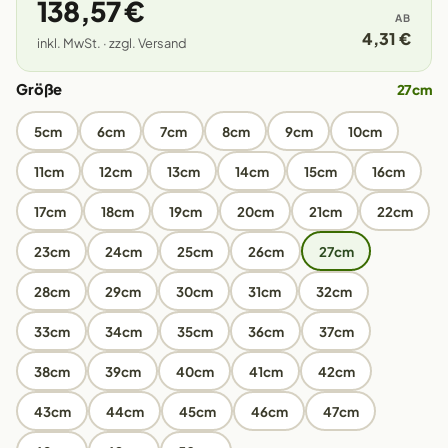
138,57 €
AB
4,31 €
inkl. MwSt. · zzgl. Versand
Größe
27cm
5cm
6cm
7cm
8cm
9cm
10cm
11cm
12cm
13cm
14cm
15cm
16cm
17cm
18cm
19cm
20cm
21cm
22cm
23cm
24cm
25cm
26cm
27cm
28cm
29cm
30cm
31cm
32cm
33cm
34cm
35cm
36cm
37cm
38cm
39cm
40cm
41cm
42cm
43cm
44cm
45cm
46cm
47cm