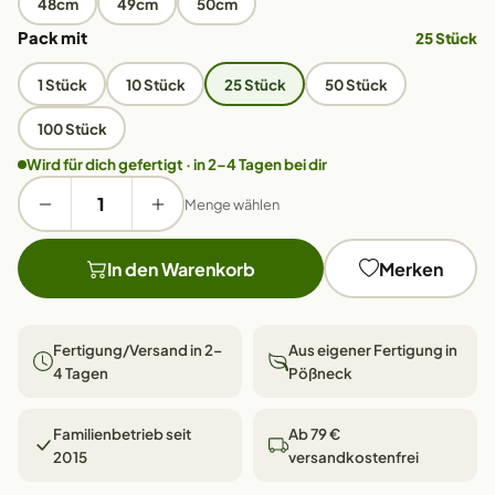
48cm
49cm
50cm
Pack mit
25 Stück
1 Stück
10 Stück
25 Stück
50 Stück
100 Stück
Wird für dich gefertigt · in 2–4 Tagen bei dir
Menge wählen
In den Warenkorb
Merken
Fertigung/Versand in 2–
Aus eigener Fertigung in
4 Tagen
Pößneck
Familienbetrieb seit
Ab 79 €
2015
versandkostenfrei