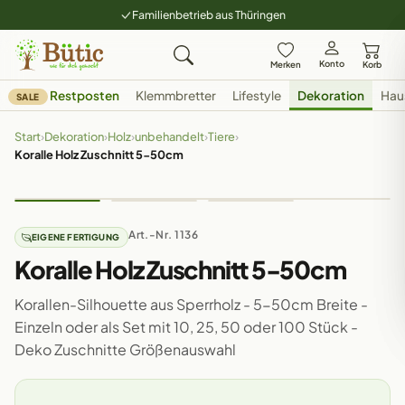
Familienbetrieb aus Thüringen
Konto
Merken
Korb
Restposten
Klemmbretter
Lifestyle
Dekoration
Hau
SALE
Start
›
Dekoration
›
Holz
›
unbehandelt
›
Tiere
›
Koralle Holz Zuschnitt 5-50cm
Art.-Nr. 1136
EIGENE FERTIGUNG
Koralle Holz Zuschnitt 5-50cm
Korallen-Silhouette aus Sperrholz - 5-50cm Breite -
Einzeln oder als Set mit 10, 25, 50 oder 100 Stück -
Deko Zuschnitte Größenauswahl