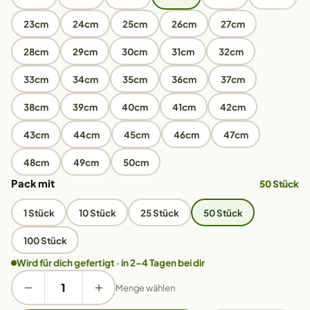
23cm
24cm
25cm
26cm
27cm
28cm
29cm
30cm
31cm
32cm
33cm
34cm
35cm
36cm
37cm
38cm
39cm
40cm
41cm
42cm
43cm
44cm
45cm
46cm
47cm
48cm
49cm
50cm
Pack mit
50 Stück
1 Stück
10 Stück
25 Stück
50 Stück
100 Stück
Wird für dich gefertigt · in 2–4 Tagen bei dir
Menge wählen