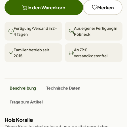
In den Warenkorb
Merken
Fertigung/Versand in 2–
Aus eigener Fertigung in
4 Tagen
Pößneck
Familienbetrieb seit
Ab 79 €
2015
versandkostenfrei
Beschreibung
Technische Daten
Frage zum Artikel
Holz Koralle
Diese Koralle wird gelasert und besitzt somit den