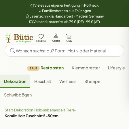
Vieles aus eigener Fertigung in Pößneck
Familienbetrieb aus Thüringen
Lasertechnik & Handarbeit · Made in Germany
Versandkostenfrei ab 79 € (DE) · 99 € (AT)
Konto
Merken
Korb
Restposten
Klemmbretter
Lifestyle
SALE
Dekoration
Haushalt
Wellness
Stempel
Schwibbögen
Start
›
Dekoration
›
Holz
›
unbehandelt
›
Tiere
›
Koralle Holz Zuschnitt 5-50cm