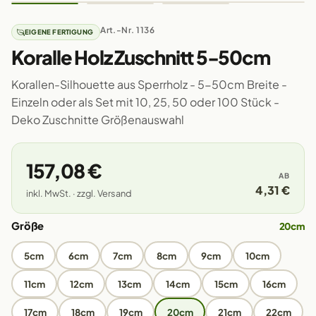
Art.-Nr. 1136
EIGENE FERTIGUNG
Koralle Holz Zuschnitt 5-50cm
Korallen-Silhouette aus Sperrholz - 5-50cm Breite -
Einzeln oder als Set mit 10, 25, 50 oder 100 Stück -
Deko Zuschnitte Größenauswahl
157,08 €
AB
4,31 €
inkl. MwSt. · zzgl. Versand
Größe
20cm
5cm
6cm
7cm
8cm
9cm
10cm
11cm
12cm
13cm
14cm
15cm
16cm
17cm
18cm
19cm
20cm
21cm
22cm