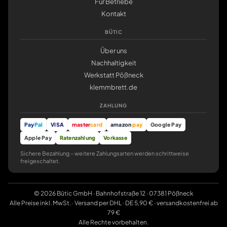
Für Betriebe
Kontakt
BÜTIC
Über uns
Nachhaltigkeit
Werkstatt Pößneck
klemmbrett.de
ZAHLUNG
Pay
Pal
VISA
master
card
amazon
pay
Google Pay
Apple Pay
Ratenzahlung
Vorkasse
Sichere Bezahlung – weitere Zahlungsarten werden schrittweise
freigeschaltet.
© 2026 Bütic GmbH · Bahnhofstraße 12 · 07381 Pößneck
Alle Preise inkl. MwSt. · Versand per DHL · DE 5,90 € · versandkostenfrei ab
79 €
Alle Rechte vorbehalten.