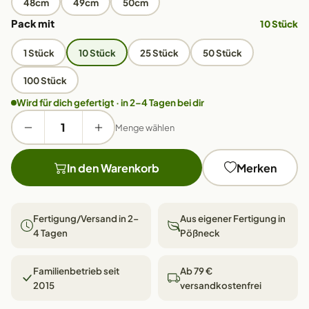
48cm
49cm
50cm
Pack mit
10 Stück
1 Stück
10 Stück
25 Stück
50 Stück
100 Stück
Wird für dich gefertigt · in 2–4 Tagen bei dir
Menge wählen
In den Warenkorb
Merken
Fertigung/Versand in 2–
Aus eigener Fertigung in
4 Tagen
Pößneck
Familienbetrieb seit
Ab 79 €
2015
versandkostenfrei