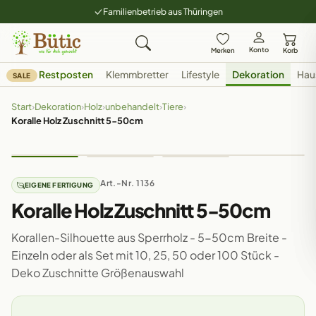
Familienbetrieb aus Thüringen
Konto
Merken
Korb
Restposten
Klemmbretter
Lifestyle
Dekoration
Hau
SALE
Start
›
Dekoration
›
Holz
›
unbehandelt
›
Tiere
›
Koralle Holz Zuschnitt 5-50cm
Art.-Nr. 1136
EIGENE FERTIGUNG
Koralle Holz Zuschnitt 5-50cm
Korallen-Silhouette aus Sperrholz - 5-50cm Breite -
Einzeln oder als Set mit 10, 25, 50 oder 100 Stück -
Deko Zuschnitte Größenauswahl