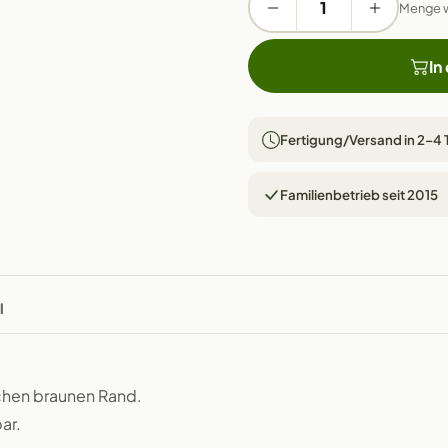
Menge 
In
Fertigung/Versand in 2–4
Familienbetrieb seit 2015
l
schen braunen Rand.
ar.