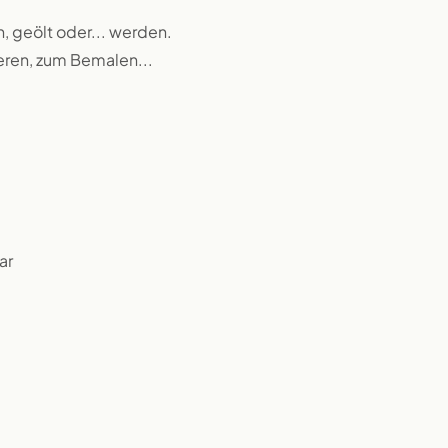
n, geölt oder... werden.
ieren, zum Bemalen...
ar