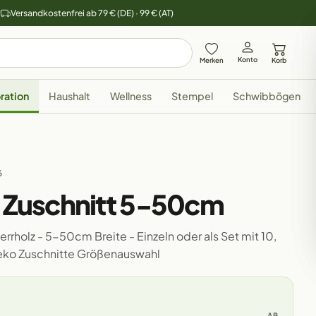
y
Versandkostenfrei ab 79 € (DE) · 99 € (AT)
Konto
Merken
Korb
ration
Haushalt
Wellness
Stempel
Schwibbögen
6
z Zuschnitt 5-50cm
rrholz - 5-50cm Breite - Einzeln oder als Set mit 10,
Deko Zuschnitte Größenauswahl
AB