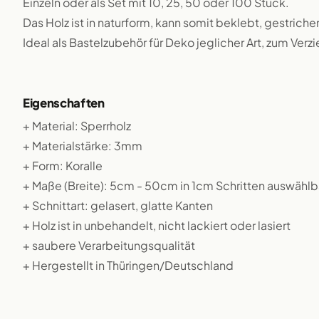
Einzeln oder als Set mit 10, 25, 50 oder 100 Stück.
Das Holz ist in naturform, kann somit beklebt, gestriche
Ideal als Bastelzubehör für Deko jeglicher Art, zum Verz
Eigenschaften
+ Material: Sperrholz
+ Materialstärke: 3mm
+ Form: Koralle
+ Maße (Breite): 5cm - 50cm in 1cm Schritten auswählb
+ Schnittart: gelasert, glatte Kanten
+ Holz ist in unbehandelt, nicht lackiert oder lasiert
+ saubere Verarbeitungsqualität
+ Hergestellt in Thüringen/Deutschland