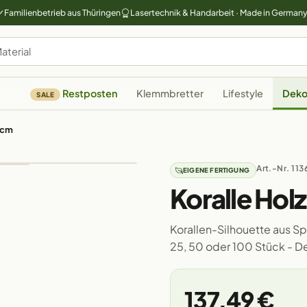
Familienbetrieb aus Thüringen
Lasertechnik & Handarbeit · Made in German
Restposten
Klemmbretter
Lifestyle
Deko
SALE
0cm
Art.-Nr. 113
EIGENE FERTIGUNG
Koralle Hol
Korallen-Silhouette aus Spe
25, 50 oder 100 Stück - 
137,49 €