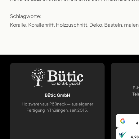
Schlagworte:
Koralle, Korallenriff, Holzzuschnitt, Deko, Basteln, male
E-M
Tel
Bütic GmbH
Holzwaren aus Pößneck — aus eigener
Fertigung in Thüringen, seit 2015.
4
4,98