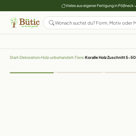
Vieles aus eigener Fertigung in Pößneck
Start
›
Dekoration
›
Holz
›
unbehandelt
›
Tiere
›
Koralle Holz Zuschnitt 5-5