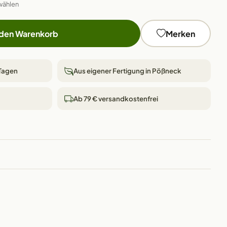
wählen
 den Warenkorb
Merken
 Tagen
Aus eigener Fertigung in Pößneck
Ab 79 € versandkostenfrei