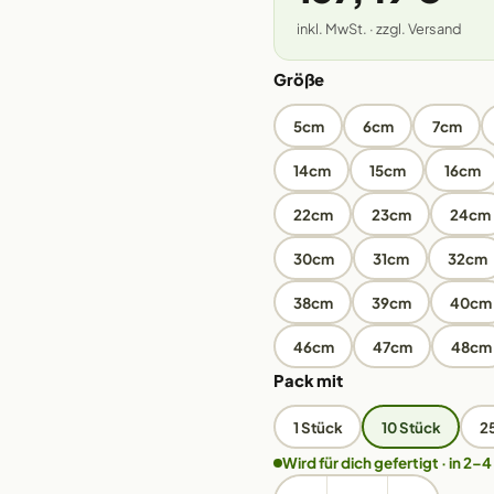
inkl. MwSt. · zzgl. Versand
Größe
5cm
6cm
7cm
14cm
15cm
16cm
22cm
23cm
24cm
30cm
31cm
32cm
38cm
39cm
40cm
46cm
47cm
48cm
Pack mit
1 Stück
10 Stück
2
Wird für dich gefertigt · in 2–4