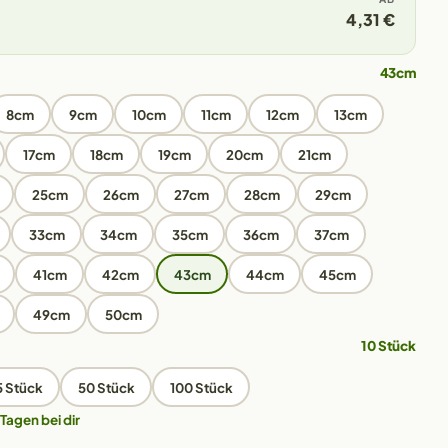
4,31 €
43cm
8cm
9cm
10cm
11cm
12cm
13cm
17cm
18cm
19cm
20cm
21cm
25cm
26cm
27cm
28cm
29cm
33cm
34cm
35cm
36cm
37cm
41cm
42cm
43cm
44cm
45cm
49cm
50cm
10 Stück
5 Stück
50 Stück
100 Stück
 Tagen bei dir