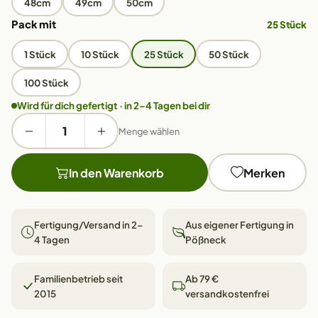
48cm
49cm
50cm
Pack mit
25 Stück
1 Stück
10 Stück
25 Stück
50 Stück
100 Stück
Wird für dich gefertigt · in 2–4 Tagen bei dir
Menge wählen
In den Warenkorb
Merken
Fertigung/Versand in 2–
Aus eigener Fertigung in
4 Tagen
Pößneck
Familienbetrieb seit
Ab 79 €
2015
versandkostenfrei