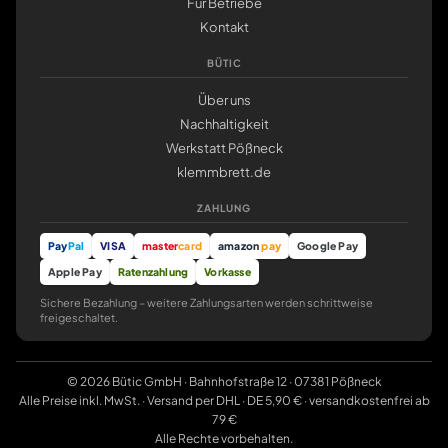
Für Betriebe
Kontakt
BÜTIC
Über uns
Nachhaltigkeit
Werkstatt Pößneck
klemmbrett.de
ZAHLUNG
Pay
Pal
VISA
master
card
amazon
pay
Google Pay
Apple Pay
Ratenzahlung
Vorkasse
Sichere Bezahlung – weitere Zahlungsarten werden schrittweise
freigeschaltet.
© 2026 Bütic GmbH · Bahnhofstraße 12 · 07381 Pößneck
Alle Preise inkl. MwSt. · Versand per DHL · DE 5,90 € · versandkostenfrei ab
79 €
Alle Rechte vorbehalten.