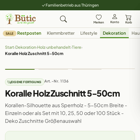
Familienbetrieb aus Thüringen
Konto
Merken
Korb
Restposten
Klemmbretter
Lifestyle
Dekoration
Hau
SALE
Start
›
Dekoration
›
Holz
›
unbehandelt
›
Tiere
›
Koralle Holz Zuschnitt 5-50cm
Art.-Nr. 1136
EIGENE FERTIGUNG
Koralle Holz Zuschnitt 5-50cm
Korallen-Silhouette aus Sperrholz - 5-50cm Breite -
Einzeln oder als Set mit 10, 25, 50 oder 100 Stück -
Deko Zuschnitte Größenauswahl