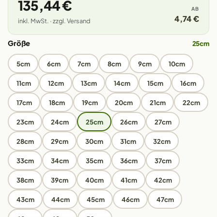
135,44 €
AB
4,74 €
inkl. MwSt. · zzgl. Versand
Größe
25cm
5cm
6cm
7cm
8cm
9cm
10cm
11cm
12cm
13cm
14cm
15cm
16cm
17cm
18cm
19cm
20cm
21cm
22cm
23cm
24cm
25cm
26cm
27cm
28cm
29cm
30cm
31cm
32cm
33cm
34cm
35cm
36cm
37cm
38cm
39cm
40cm
41cm
42cm
43cm
44cm
45cm
46cm
47cm