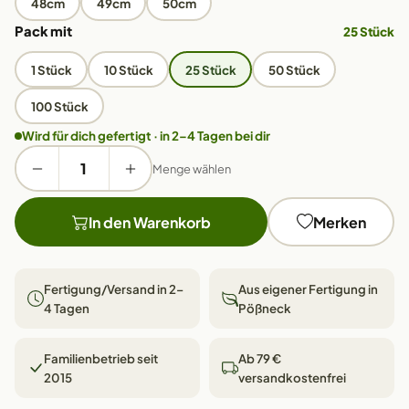
48cm
49cm
50cm
Pack mit
25 Stück
1 Stück
10 Stück
25 Stück
50 Stück
100 Stück
Wird für dich gefertigt · in 2–4 Tagen bei dir
Menge wählen
In den Warenkorb
Merken
Fertigung/Versand in 2–
Aus eigener Fertigung in
4 Tagen
Pößneck
Familienbetrieb seit
Ab 79 €
2015
versandkostenfrei