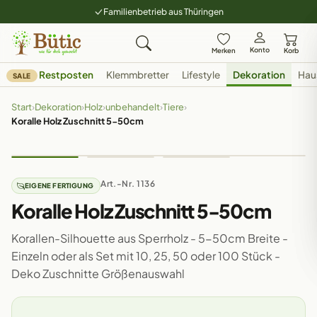
Familienbetrieb aus Thüringen
Konto
Merken
Korb
Restposten
Klemmbretter
Lifestyle
Dekoration
Hau
SALE
Start
›
Dekoration
›
Holz
›
unbehandelt
›
Tiere
›
Koralle Holz Zuschnitt 5-50cm
Art.-Nr. 1136
EIGENE FERTIGUNG
Koralle Holz Zuschnitt 5-50cm
Korallen-Silhouette aus Sperrholz - 5-50cm Breite -
Einzeln oder als Set mit 10, 25, 50 oder 100 Stück -
Deko Zuschnitte Größenauswahl