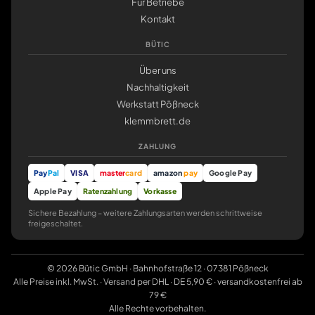
Für Betriebe
Kontakt
BÜTIC
Über uns
Nachhaltigkeit
Werkstatt Pößneck
klemmbrett.de
ZAHLUNG
Pay
Pal
VISA
master
card
amazon
pay
Google Pay
Apple Pay
Ratenzahlung
Vorkasse
Sichere Bezahlung – weitere Zahlungsarten werden schrittweise
freigeschaltet.
© 2026 Bütic GmbH · Bahnhofstraße 12 · 07381 Pößneck
Alle Preise inkl. MwSt. · Versand per DHL · DE 5,90 € · versandkostenfrei ab
79 €
Alle Rechte vorbehalten.