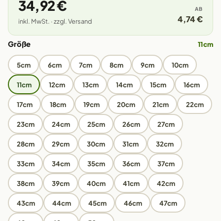
34,92 €
AB
4,74 €
inkl. MwSt. · zzgl. Versand
Größe
11cm
5cm
6cm
7cm
8cm
9cm
10cm
11cm
12cm
13cm
14cm
15cm
16cm
17cm
18cm
19cm
20cm
21cm
22cm
23cm
24cm
25cm
26cm
27cm
28cm
29cm
30cm
31cm
32cm
33cm
34cm
35cm
36cm
37cm
38cm
39cm
40cm
41cm
42cm
43cm
44cm
45cm
46cm
47cm