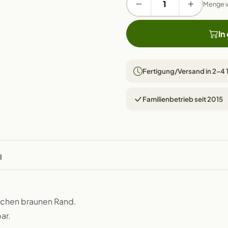
Menge 
In
Fertigung/Versand in 2–4
Familienbetrieb seit 2015
l
ischen braunen Rand.
ar.