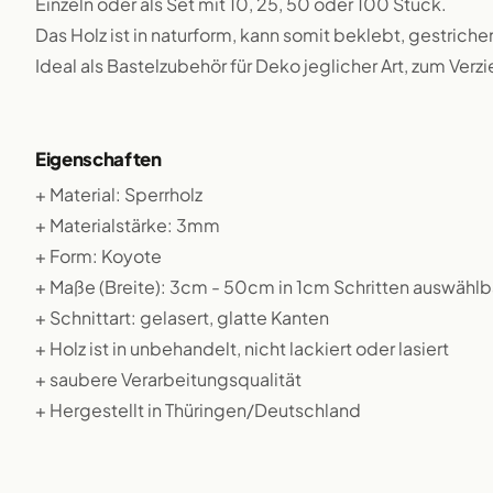
Einzeln oder als Set mit 10, 25, 50 oder 100 Stück.
Das Holz ist in naturform, kann somit beklebt, gestriche
Ideal als Bastelzubehör für Deko jeglicher Art, zum Verz
Eigenschaften
+ Material: Sperrholz
+ Materialstärke: 3mm
+ Form: Koyote
+ Maße (Breite): 3cm - 50cm in 1cm Schritten auswählb
+ Schnittart: gelasert, glatte Kanten
+ Holz ist in unbehandelt, nicht lackiert oder lasiert
+ saubere Verarbeitungsqualität
+ Hergestellt in Thüringen/Deutschland