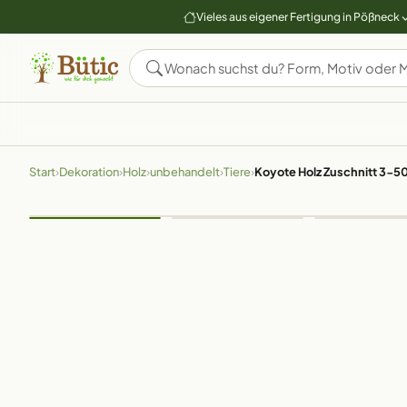
Vieles aus eigener Fertigung in Pößneck
Start
›
Dekoration
›
Holz
›
unbehandelt
›
Tiere
›
Koyote Holz Zuschnitt 3-