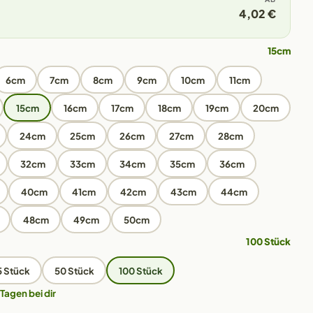
4,02 €
15cm
6cm
7cm
8cm
9cm
10cm
11cm
15cm
16cm
17cm
18cm
19cm
20cm
24cm
25cm
26cm
27cm
28cm
32cm
33cm
34cm
35cm
36cm
40cm
41cm
42cm
43cm
44cm
48cm
49cm
50cm
100 Stück
5 Stück
50 Stück
100 Stück
 Tagen bei dir