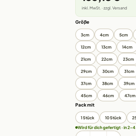
inkl. MwSt. · zzgl. Versand
Größe
3cm
4cm
5cm
12cm
13cm
14cm
21cm
22cm
23cm
29cm
30cm
31cm
37cm
38cm
39cm
45cm
46cm
47cm
Pack mit
1 Stück
10 Stück
2
Wird für dich gefertigt · in 2–4