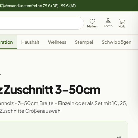
y
Versandkostenfrei ab 79 € (DE) · 99 € (AT)
Konto
Merken
Korb
ration
Haushalt
Wellness
Stempel
Schwibbögen
7
z Zuschnitt 3-50cm
rholz - 3-50cm Breite - Einzeln oder als Set mit 10, 25,
 Zuschnitte Größenauswahl
AB