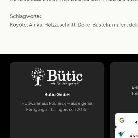
Schlagworte:
Koyote, Afrika, Holzzuschnitt, Deko, Basteln, malen, de
E-M
Tel
Bütic GmbH
Holzwaren aus Pößneck — aus eigener
Fertigung in Thüringen, seit 2015.
4
4,98