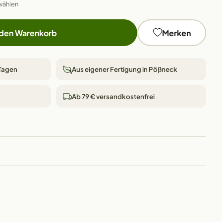
wählen
 den Warenkorb
Merken
 Tagen
Aus eigener Fertigung in Pößneck
Ab 79 € versandkostenfrei