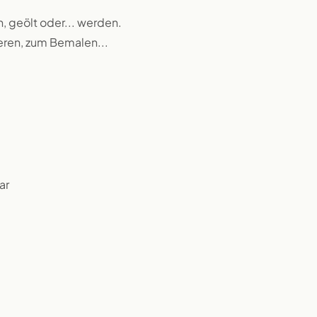
n, geölt oder... werden.
ieren, zum Bemalen...
ar