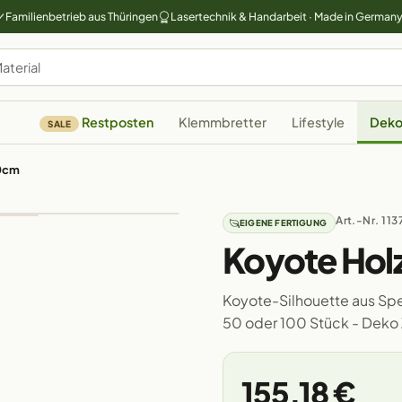
Familienbetrieb aus Thüringen
Lasertechnik & Handarbeit · Made in German
Restposten
Klemmbretter
Lifestyle
Deko
SALE
50cm
Art.-Nr. 113
EIGENE FERTIGUNG
Koyote Hol
Koyote-Silhouette aus Sper
50 oder 100 Stück - Deko
155,18 €