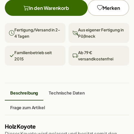
In den Warenkorb
Merken
Fertigung/Versand in 2–
Aus eigener Fertigung in
4 Tagen
Pößneck
Familienbetrieb seit
Ab 79 €
2015
versandkostenfrei
Beschreibung
Technische Daten
Frage zum Artikel
Holz Koyote
Dieser Koyote wird gelasert und besitzt somit den