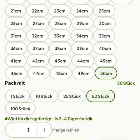
21cm
22cm
23cm
24cm
25cm
26cm
27cm
28cm
29cm
30cm
31cm
32cm
33cm
34cm
35cm
36cm
37cm
38cm
39cm
40cm
41cm
42cm
43cm
44cm
45cm
46cm
47cm
48cm
49cm
50cm
Pack mit
50 Stück
1 Stück
10 Stück
25 Stück
50 Stück
100 Stück
Wird für dich gefertigt · in 2–4 Tagen bei dir
Menge wählen