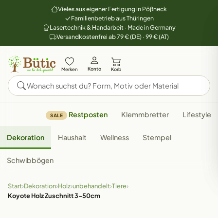
Vieles aus eigener Fertigung in Pößneck
Familienbetrieb aus Thüringen
Lasertechnik & Handarbeit · Made in Germany
Versandkostenfrei ab 79 € (DE) · 99 € (AT)
Konto
Merken
Korb
Restposten
Klemmbretter
Lifestyle
SALE
Dekoration
Haushalt
Wellness
Stempel
Schwibbögen
Start
›
Dekoration
›
Holz
›
unbehandelt
›
Tiere
›
Koyote Holz Zuschnitt 3-50cm