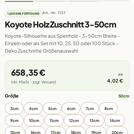
Art.-Nr. 1137
EIGENE FERTIGUNG
Koyote Holz Zuschnitt 3-50cm
Koyote-Silhouette aus Sperrholz - 3-50cm Breite -
Einzeln oder als Set mit 10, 25, 50 oder 100 Stück -
Deko Zuschnitte Größenauswahl
658,35 €
AB
4,02 €
inkl. MwSt. · zzgl. Versand
Größe
50cm
3cm
4cm
5cm
6cm
7cm
8cm
9cm
10cm
11cm
12cm
13cm
14cm
15cm
16cm
17cm
18cm
19cm
20cm