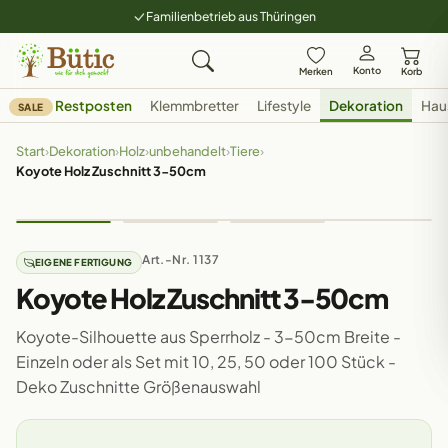
Familienbetrieb aus Thüringen
Konto
Merken
Korb
Restposten
Klemmbretter
Lifestyle
Dekoration
Hau
SALE
Start
›
Dekoration
›
Holz
›
unbehandelt
›
Tiere
›
Koyote Holz Zuschnitt 3-50cm
Art.-Nr. 1137
EIGENE FERTIGUNG
Koyote Holz Zuschnitt 3-50cm
Koyote-Silhouette aus Sperrholz - 3-50cm Breite -
Einzeln oder als Set mit 10, 25, 50 oder 100 Stück -
Deko Zuschnitte Größenauswahl