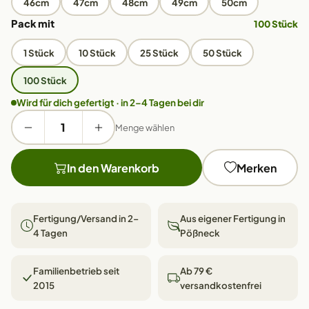
46cm
47cm
48cm
49cm
50cm
Pack mit
100 Stück
1 Stück
10 Stück
25 Stück
50 Stück
100 Stück
Wird für dich gefertigt · in 2–4 Tagen bei dir
Menge wählen
In den Warenkorb
Merken
Fertigung/Versand in 2–
Aus eigener Fertigung in
4 Tagen
Pößneck
Familienbetrieb seit
Ab 79 €
2015
versandkostenfrei