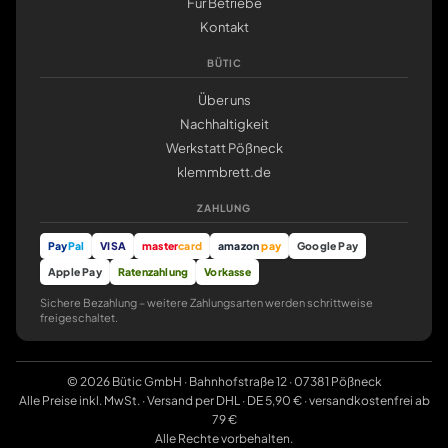
Für Betriebe
Kontakt
BÜTIC
Über uns
Nachhaltigkeit
Werkstatt Pößneck
klemmbrett.de
ZAHLUNG
Pay
Pal
VISA
master
card
amazon
pay
Google Pay
Apple Pay
Ratenzahlung
Vorkasse
Sichere Bezahlung – weitere Zahlungsarten werden schrittweise
freigeschaltet.
© 2026 Bütic GmbH · Bahnhofstraße 12 · 07381 Pößneck
Alle Preise inkl. MwSt. · Versand per DHL · DE 5,90 € · versandkostenfrei ab
79 €
Alle Rechte vorbehalten.