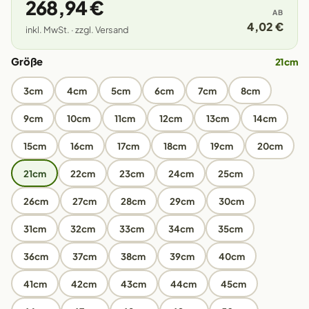
268,94 €
AB
4,02 €
inkl. MwSt. · zzgl. Versand
Größe
21cm
3cm
4cm
5cm
6cm
7cm
8cm
9cm
10cm
11cm
12cm
13cm
14cm
15cm
16cm
17cm
18cm
19cm
20cm
21cm
22cm
23cm
24cm
25cm
26cm
27cm
28cm
29cm
30cm
31cm
32cm
33cm
34cm
35cm
36cm
37cm
38cm
39cm
40cm
41cm
42cm
43cm
44cm
45cm