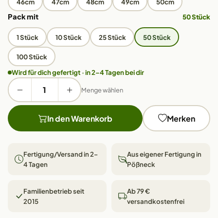
46cm
47cm
48cm
49cm
50cm
Pack mit
50 Stück
1 Stück
10 Stück
25 Stück
50 Stück
100 Stück
Wird für dich gefertigt · in 2–4 Tagen bei dir
Menge wählen
In den Warenkorb
Merken
Fertigung/Versand in 2–
Aus eigener Fertigung in
4 Tagen
Pößneck
Familienbetrieb seit
Ab 79 €
2015
versandkostenfrei