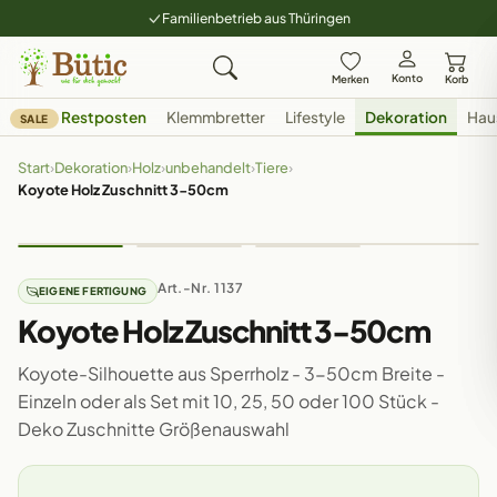
Familienbetrieb aus Thüringen
Konto
Merken
Korb
Restposten
Klemmbretter
Lifestyle
Dekoration
Hau
SALE
Start
›
Dekoration
›
Holz
›
unbehandelt
›
Tiere
›
Koyote Holz Zuschnitt 3-50cm
Art.-Nr. 1137
EIGENE FERTIGUNG
Koyote Holz Zuschnitt 3-50cm
Koyote-Silhouette aus Sperrholz - 3-50cm Breite -
Einzeln oder als Set mit 10, 25, 50 oder 100 Stück -
Deko Zuschnitte Größenauswahl