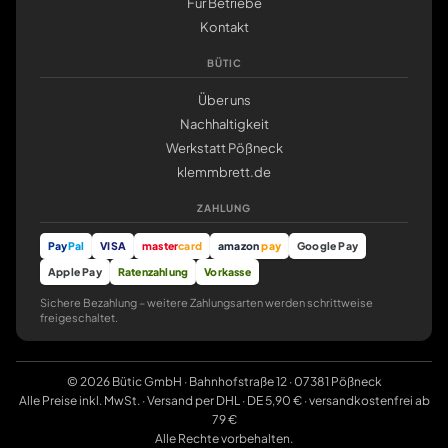
Für Betriebe
Kontakt
BÜTIC
Über uns
Nachhaltigkeit
Werkstatt Pößneck
klemmbrett.de
ZAHLUNG
Pay
Pal
VISA
master
card
amazon
pay
Google Pay
Apple Pay
Ratenzahlung
Vorkasse
Sichere Bezahlung – weitere Zahlungsarten werden schrittweise
freigeschaltet.
© 2026 Bütic GmbH · Bahnhofstraße 12 · 07381 Pößneck
Alle Preise inkl. MwSt. · Versand per DHL · DE 5,90 € · versandkostenfrei ab
79 €
Alle Rechte vorbehalten.