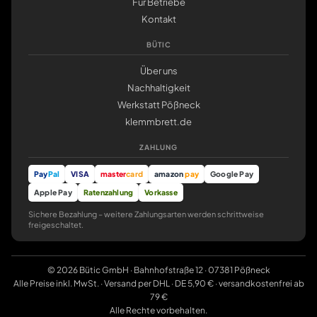
Für Betriebe
Kontakt
BÜTIC
Über uns
Nachhaltigkeit
Werkstatt Pößneck
klemmbrett.de
ZAHLUNG
Pay
Pal
VISA
master
card
amazon
pay
Google Pay
Apple Pay
Ratenzahlung
Vorkasse
Sichere Bezahlung – weitere Zahlungsarten werden schrittweise
freigeschaltet.
© 2026 Bütic GmbH · Bahnhofstraße 12 · 07381 Pößneck
Alle Preise inkl. MwSt. · Versand per DHL · DE 5,90 € · versandkostenfrei ab
79 €
Alle Rechte vorbehalten.