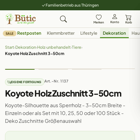
Familienbetrieb aus Thüringen
Konto
Merken
Korb
Restposten
Klemmbretter
Lifestyle
Dekoration
Hau
SALE
Start
›
Dekoration
›
Holz
›
unbehandelt
›
Tiere
›
Koyote Holz Zuschnitt 3-50cm
Art.-Nr. 1137
EIGENE FERTIGUNG
Koyote Holz Zuschnitt 3-50cm
Koyote-Silhouette aus Sperrholz - 3-50cm Breite -
Einzeln oder als Set mit 10, 25, 50 oder 100 Stück -
Deko Zuschnitte Größenauswahl