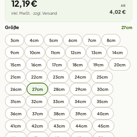
12,19 €
AB
4,02 €
inkl. MwSt. · zzgl. Versand
Größe
27cm
3cm
4cm
5cm
6cm
7cm
8cm
9cm
10cm
11cm
12cm
13cm
14cm
15cm
16cm
17cm
18cm
19cm
20cm
21cm
22cm
23cm
24cm
25cm
26cm
27cm
28cm
29cm
30cm
31cm
32cm
33cm
34cm
35cm
36cm
37cm
38cm
39cm
40cm
41cm
42cm
43cm
44cm
45cm