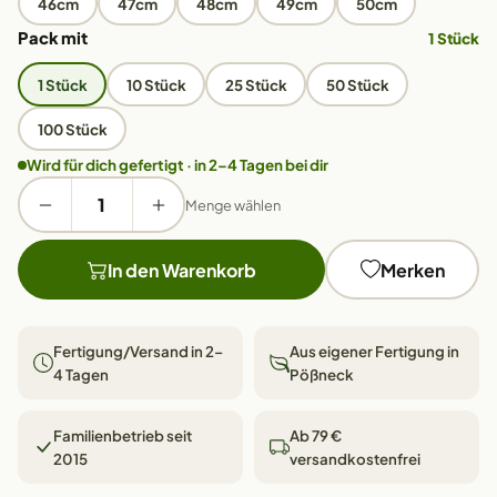
46cm
47cm
48cm
49cm
50cm
Pack mit
1 Stück
1 Stück
10 Stück
25 Stück
50 Stück
100 Stück
Wird für dich gefertigt · in 2–4 Tagen bei dir
Menge wählen
In den Warenkorb
Merken
Fertigung/Versand in 2–
Aus eigener Fertigung in
4 Tagen
Pößneck
Familienbetrieb seit
Ab 79 €
2015
versandkostenfrei