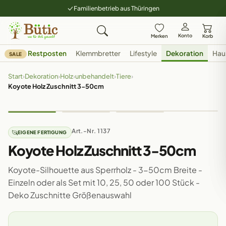
Familienbetrieb aus Thüringen
Konto
Merken
Korb
Restposten
Klemmbretter
Lifestyle
Dekoration
Hau
SALE
Start
›
Dekoration
›
Holz
›
unbehandelt
›
Tiere
›
Koyote Holz Zuschnitt 3-50cm
Art.-Nr. 1137
EIGENE FERTIGUNG
Koyote Holz Zuschnitt 3-50cm
Koyote-Silhouette aus Sperrholz - 3-50cm Breite -
Einzeln oder als Set mit 10, 25, 50 oder 100 Stück -
Deko Zuschnitte Größenauswahl