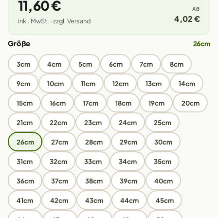
11,60 €
AB
4,02 €
inkl. MwSt. · zzgl. Versand
Größe
26cm
3cm
4cm
5cm
6cm
7cm
8cm
9cm
10cm
11cm
12cm
13cm
14cm
15cm
16cm
17cm
18cm
19cm
20cm
21cm
22cm
23cm
24cm
25cm
26cm
27cm
28cm
29cm
30cm
31cm
32cm
33cm
34cm
35cm
36cm
37cm
38cm
39cm
40cm
41cm
42cm
43cm
44cm
45cm