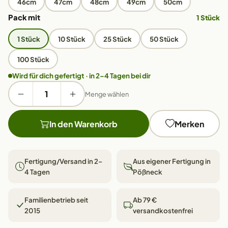
46cm
47cm
48cm
49cm
50cm
Pack mit
1 Stück
1 Stück
10 Stück
25 Stück
50 Stück
100 Stück
Wird für dich gefertigt · in 2–4 Tagen bei dir
Menge wählen
In den Warenkorb
Merken
Fertigung/Versand in 2–
Aus eigener Fertigung in
4 Tagen
Pößneck
Familienbetrieb seit
Ab 79 €
2015
versandkostenfrei