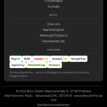
Für Betriebe
Kontakt
BÜTIC
Über uns
Nachhaltigkeit
Werkstatt Pößneck
klemmbrett.de
ZAHLUNG
Pay
Pal
VISA
master
card
amazon
pay
Google Pay
Apple Pay
Ratenzahlung
Vorkasse
Sichere Bezahlung – weitere Zahlungsarten werden schrittweise
freigeschaltet.
© 2026 Bütic GmbH · Bahnhofstraße 12 · 07381 Pößneck
Alle Preise inkl. MwSt. · Versand per DHL · DE 5,90 € · versandkostenfrei ab
79 €
Alle Rechte vorbehalten.